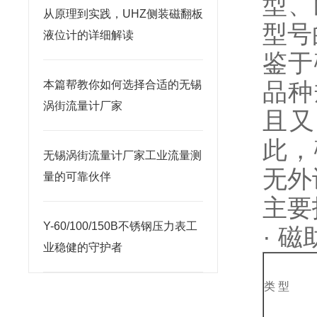
型、
从原理到实践，UHZ侧装磁翻板
型号
液位计的详细解读
鉴于
本篇帮教你如何选择合适的无锡
品种
涡街流量计厂家
且又
此，
无锡涡街流量计厂家工业流量测
无外
量的可靠伙伴
主要
Y-60/100/150B不锈钢压力表工
· 
业稳健的守护者
类 型