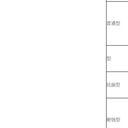
普通型
型
抗振型
耐蚀型