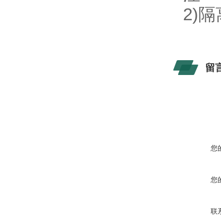
2)
隔
留
您
您
联