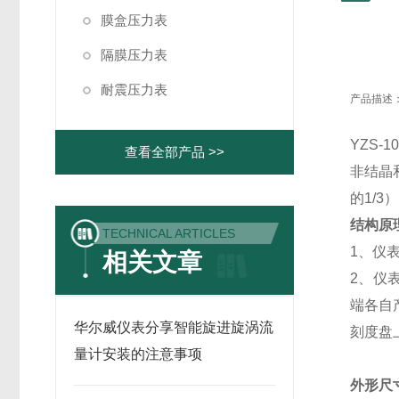
膜盒压力表
隔膜压力表
耐震压力表
产品描述
YZS-
查看全部产品 >>
非结晶
的
1/3
）
结构原
TECHNICAL ARTICLES
1、
仪
相关文章
2、
仪
端各自
华尔威仪表分享智能旋进旋涡流
刻度盘
量计安装的注意事项
外形尺