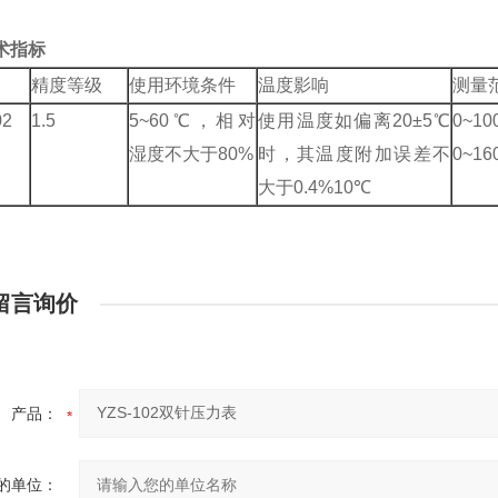
术指标
精度等级
使用环境条件
温度影响
测量
02
1.5
5~60
℃，相对
使用温度如偏离
20
±
5
℃
0~10
湿度不大于
80%
时，其温度附加误差不
0~16
大于
0.4%10
℃
留言询价
产品：
的单位：