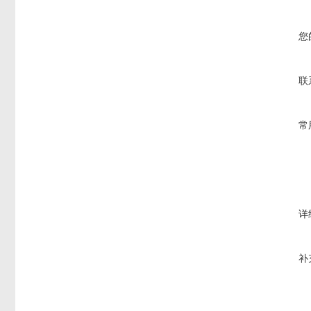
您
联
常
详
补