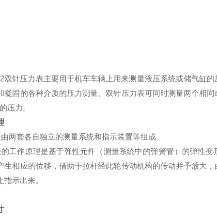
：
102双针压力表
主要用于机车车辆上用来测量液压系统或储气缸的
和凝固的各种介质的压力测量。
双针
压力表
可同时测量两个相同
的压力。
理
表由两套各自独立的测量系统和指示装置等组成。
表的工作原理是基于弹性元件（测量系统中的弹簧管）的弹性变
产生相应的位移，借助于拉杆经此轮传动机构的传动并予放大，
上指示出来。
寸