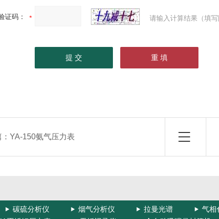
验证码：
请输入计算结果（填写
篇：
YA-150氨气压力表
碳硫分析仪
烟气分析仪
拉曼光谱
气相