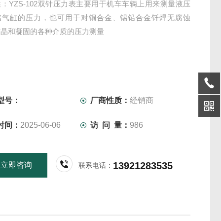
：YZS-102双针压力表主要用于机车车辆上用来测量液压
储气缸的压力，也可用于对铜合金、锡铅合金钎焊无腐蚀
结晶和凝固的各种介质的压力测量
型号：
厂商性质：
经销商
时间：
2025-06-06
访 问 量：
986
13921283535
立即咨询
联系电话：