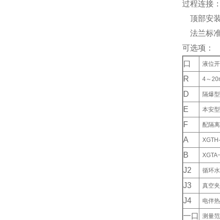
过程连接
顶部安装法兰
法兰标准：
可选项：
口
液位开
R
4～2
D
隔爆型：
E
本安型：
F
配隔离
A
XGTH
B
XGTA
J2
循环水
J3
真空夹
J4
电伴热
一口
测量范围