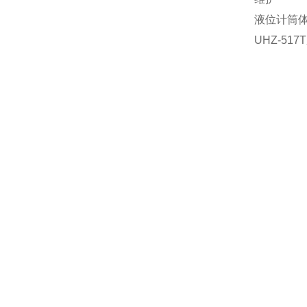
液位计筒
UHZ-5