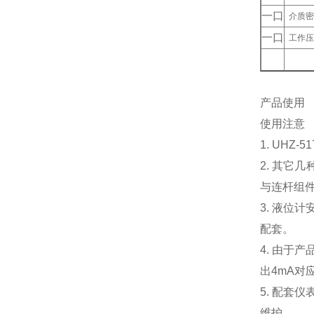
一口
介质密度
一口
工作压力
产品使用
使用注意
1. UH
2. 其它
与连杆组
3. 液
配套。
4. 由
出4mA对
5. 配套
维护