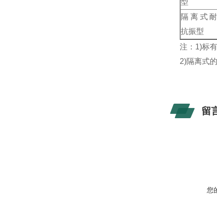
型
隔离式
抗振型
注：
1)
标有
2)
隔离式
留
您