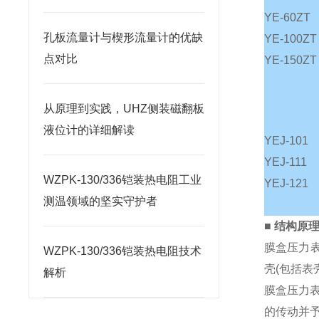
YE-60ZT
孔板流量计与楔形流量计的优缺
YE-100ZT
点对比
YE-150ZT
从原理到实践，UHZ侧装磁翻板
液位计的详细解读
YEJ-101
YEJ-111
WZPK-130/336铠装热电阻工业
YEJ-121
测温领域的坚实守护者
■
结构原
膜盒压力表
WZPK-130/336铠装热电阻技术
壳(包括表
解析
膜盒压力
的传动并