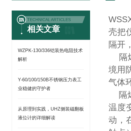
WSSX
TECHNICAL ARTICLES
相关文章
壳把
隔开
WZPK-130/336铠装热电阻技术
隔爆双
解析
境用防
Y-60/100/150B不锈钢压力表工
气体
业稳健的守护者
隔爆
温度
从原理到实践，UHZ侧装磁翻板
动，
液位计的详细解读