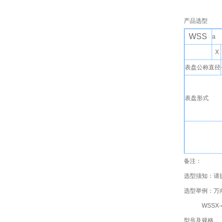
产品选型
WSS
a
X
表盘公称直径
表盘形式
备注：
安装固定形式
选型须知：请
选型举例：万向
WSSX-481
型号及规格