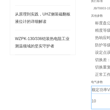
执行标准
JB/T8803-1
从原理到实践，UHZ侧装磁翻板
其他参数
液位计的详细解读
标度盘公
精度等级：
热响应时间
WZPK-130/336铠装热电阻工业
防护等级：
测温领域的坚实守护者
设定点误
切换差：
切换重复
正常工作大
电气参数
额定功率V
10