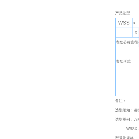
产品选型
WSS
a
X
表盘公称直径
表盘形式
备注：
安装固定形式
选型须知：请
选型举例：万向
WSSX-481
型号及规格