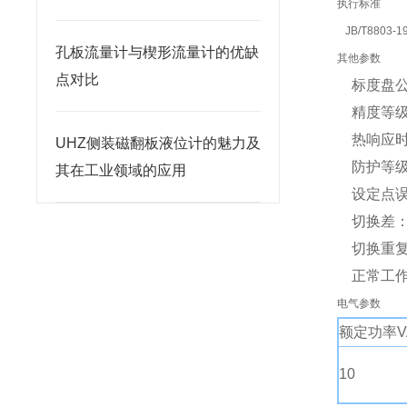
执行标准
JB/T8803-1
孔板流量计与楔形流量计的优缺
其他参数
点对比
标度盘公
精度等级：
热响应时间
UHZ侧装磁翻板液位计的魅力及
防护等级：
其在工业领域的应用
设定点误
切换差：
切换重复
正常工作大
电气参数
额定功率V
10