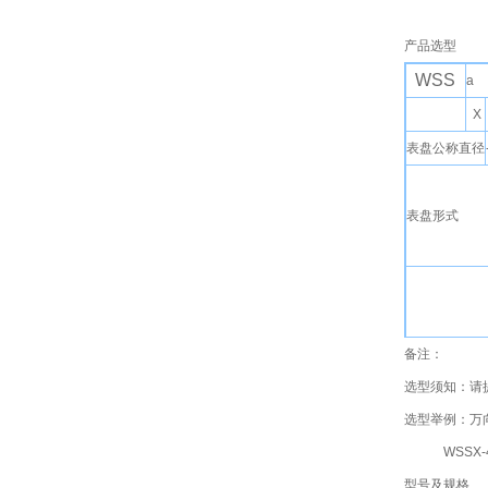
产品选型
WSS
a
X
表盘公称直径
表盘形式
备注：
安装固定形式
选型须知：请
选型举例：万向
WSSX-481
型号及规格