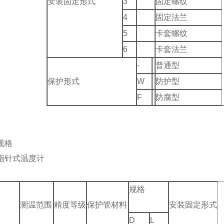
安装固定形式
3
固定螺纹
4
固定法兰
5
卡套螺纹
6
卡套法兰
-
普通型
保护形式
W
防护型
F
防腐型
规格
指针式温度计
规格
号
测温范围
精度等级
保护管材料
安装固定形式
D
L