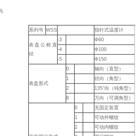
码
系列号
WSS
指针式温度计
-3
Φ60
表盘公称直
-4
Φ100
径
-5
Φ150
0
轴向（直型）
1
径向（角型）
表盘形式
2
135°向（钝角型）
8
万向（可调角型）
0
无固定装置
1
可动外螺纹
2
可动内螺纹