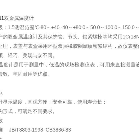
11
双金属温度计
1.5测温范围℃-80～+40 -40～+80 0～50 0～100 0～150 0～2
产的双金属温度计及其保护管、节头、锁紧螺栓等均采用1Cr18N
处理，表盖与表盒采用环型双层橡胶圈螺纹密紧结构，故仪表整
颖、轻巧、美观与众不同。
温度计是用于测量中，低温的现场检测仪表，可用来直接测量
读数、牢固耐用等优点。
点
针显示温度，直观方便；安全可靠，使用寿命长；
构形式，可满足不同要求。
数
JB/T8803-1998 GB3836-83