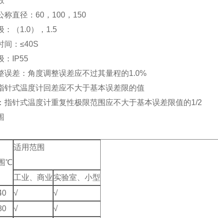
数
称直径：60，100，150
：（1.0），1.5
间：≤40S
：IP55
整误差：角度调整误差应不过其量程的1.0%
指针式温度计回差应不大于基本误差限的值
：指针式温度计重复性极限范围应不大于基本误差限值的1/2
围
适用范围
围℃
工业、商业
实验室、小型
40
√
√
80
√
√