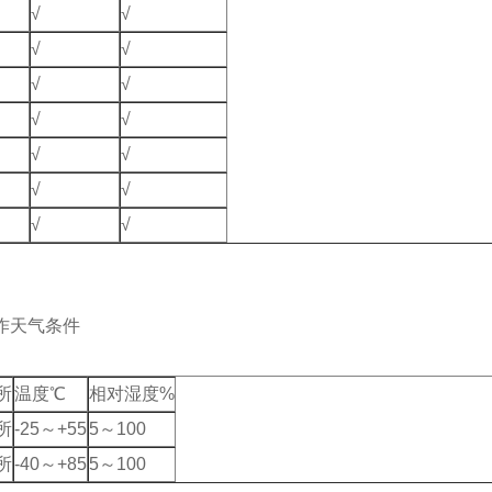
√
√
√
√
√
√
√
√
√
√
√
√
√
√
作天气条件
所
温度℃
相对湿度%
所
-25～+55
5～100
所
-40～+85
5～100