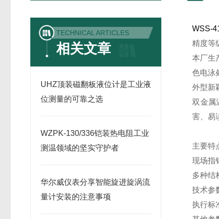
WSS-4
TECHNICAL ARTICLES
精度等级：
相关文章
本厂生
色电泳
UHZ顶装磁翻板液位计是工业液
外型新
位测量的可靠之选
双金属
害、易
WZPK-130/336铠装热电阻工业
主要特
测温领域的坚实守护者
现场指
多种结
华尔威仪表分享智能旋进旋涡流
技术参
量计安装的注意事项
执行标准 