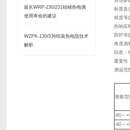
其他参
延长WRP-230/231铂铑热电偶
标度盘公
使用寿命的建议
精度等级
热响应时
防护等级
WZPK-130/336铠装热电阻技术
角度调
解析
回差：
重复性
测温范
测量范
-80～+
-40～+