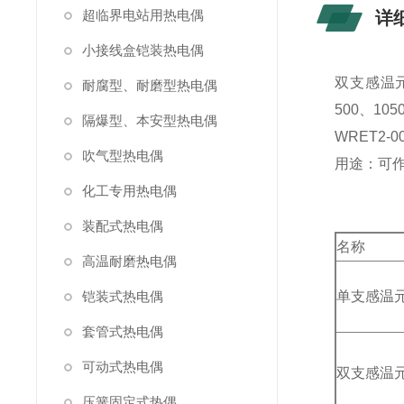
超临界电站用热电偶
详
小接线盒铠装热电偶
双支感温元件
耐腐型、耐磨型热电偶
500、105
隔爆型、本安型热电偶
WRET2
吹气型热电偶
用途：可
化工专用热电偶
装配式热电偶
名称
高温耐磨热电偶
铠装式热电偶
单支感温
套管式热电偶
可动式热电偶
双支感温
压簧固定式热偶