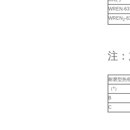
WREN-63
WREN
-6
2
注：
耐磨型热
（*）
B
C