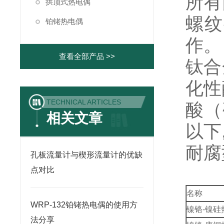
所有
拱顶式热电偶
螺纹
铂铑热电偶
作。
查看全部产品 >>
钛合
化性
TECHNICAL ARTICLES
酸（
相关文章
以下,
耐腐
孔板流量计与楔形流量计的优缺
点对比
名称
WRP-132铂铑热电偶的使用方
镍铬-镍硅
法分享