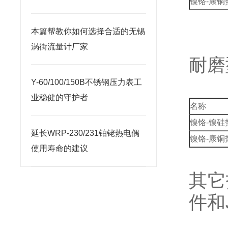
镍铬-康铜
本篇帮教你如何选择合适的无锡
涡街流量计厂家
耐磨
Y-60/100/150B不锈钢压力表工
业稳健的守护者
名称
镍铬-镍硅
延长WRP-230/231铂铑热电偶
镍铬-康铜
使用寿命的建议
其它
件和J