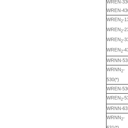
WREN-33
WREN-43
WREN
-1
2
WREN
-2
2
WREN
-3
2
WREN
-4
2
WRNN-530
WRNN
-
2
530(*)
WREN-53
WREN
-5
2
WRNN-631
WRNN
-
2
631(*)