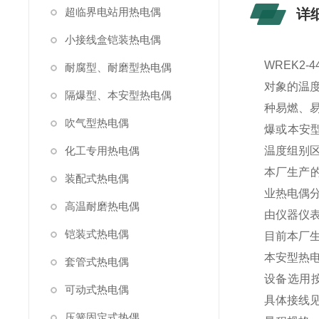
超临界电站用热电偶
详
小接线盒铠装热电偶
WREK2
耐腐型、耐磨型热电偶
对象的温
隔爆型、本安型热电偶
种易燃、
吹气型热电偶
爆或本安型热
化工专用热电偶
温度组别
本厂生产的隔
装配式热电偶
业热电偶分
高温耐磨热电偶
由仪器仪
铠装式热电偶
目前本厂生
本安型热电
套管式热电偶
设备选用按
可动式热电偶
具体接线
压簧固定式热偶