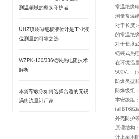
常温绝缘电
测温领域的坚实守护者
测量常温绝
对于长度＞
UHZ顶装磁翻板液位计是工业液
的常温绝缘
位测量的可靠之选
对于长度≤
铠装式热
WZPK-130/336铠装热电阻技术
在环境温度
解析
500V。
防爆类型
防爆级组：dⅡ
本篇帮教你如何选择合适的无锡
本安级组：i
涡街流量计厂家
iaⅡBT6
外壳防护等
原理结构
计上采用