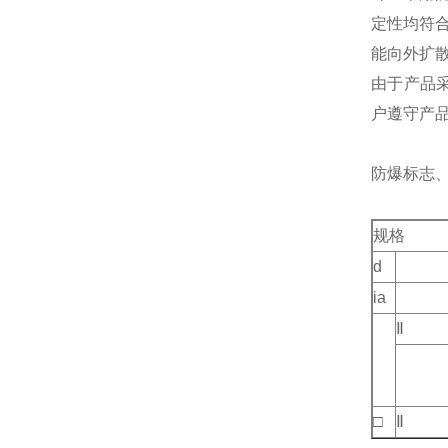
定性均符
能向外扩
由于产品采用
户遵守产
防爆标志
规格
d
ia
Ⅱ
□
Ⅱ