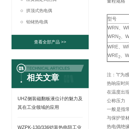
量程规格
拱顶式热电偶
型号
铂铑热电偶
WRN、W
WRN
、W
2
查看全部产品 >>
WRE、W
WRE
、W
2
TECHNICAL ARTICLES
注：”t“
相关文章
热响应时
在温度出现
UHZ侧装磁翻板液位计的魅力及
公称压力
其在工业领域的应用
一般是指
与保护管
热电偶绝
WZPK-130/336铠装热电阻工业