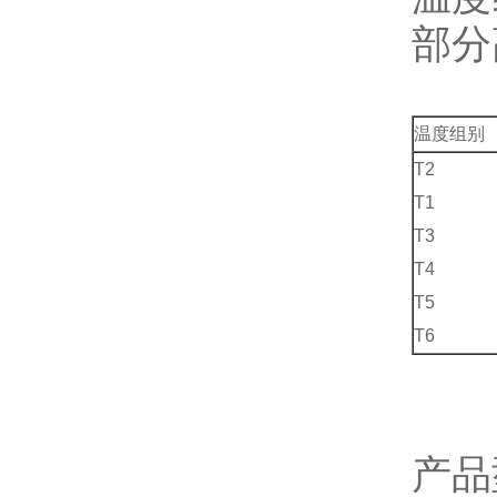
部分
温度组别
T2
T1
T3
T4
T5
T6
产品