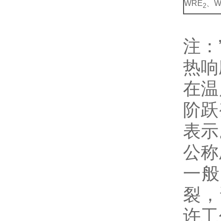
WRE
、W
2
注：
热响
在温
阶跃
表示
公称
一般
裂，
许工