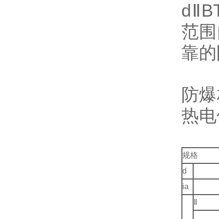
dⅡB
范围
靠的
防爆
热电
规格
d
ia
Ⅱ