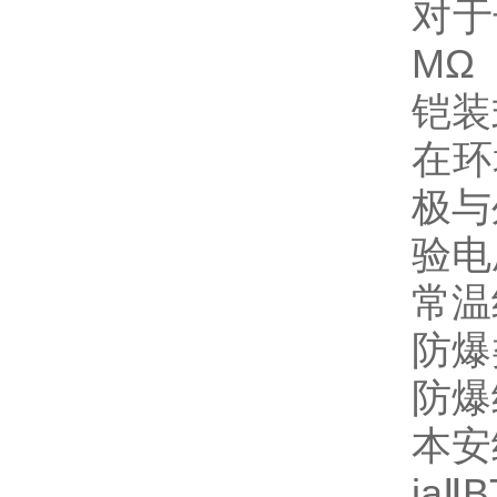
对于
MΩ
铠装
在环
极与
验电
常温
防爆
防爆级
本安
iaⅡ