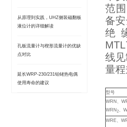
范围
备安
从原理到实践，UHZ侧装磁翻板
液位计的详细解读
绝
MTL
孔板流量计与楔形流量计的优缺
线见
点对比
量程
延长WRP-230/231铂铑热电偶
使用寿命的建议
型号
WRN、W
WRN
、W
2
WRE、W