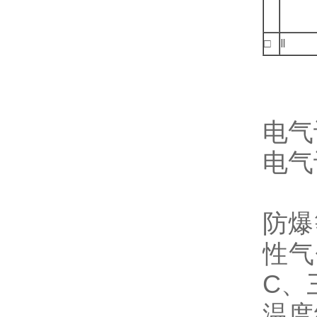
□
Ⅱ
电气
电气
I
防爆
性气
C、
温度