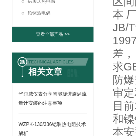
区间
拱顶式热电偶
本
铂铑热电偶
JB
查看全部产品 >>
19
差，
TECHNICAL ARTICLES
求GB
相关文章
防爆
审定
华尔威仪表分享智能旋进旋涡流
目前
量计安装的注意事项
和镍
WZPK-130/336铠装热电阻技术
本安
解析