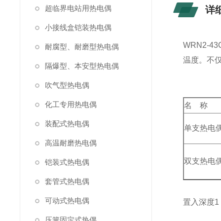
超临界电站用热电偶
详
小接线盒铠装热电偶
WRN2-
耐腐型、耐磨型热电偶
温度。不仅
隔爆型、本安型热电偶
吹气型热电偶
化工专用热电偶
名 称
装配式热电偶
单支热电
高温耐磨热电偶
双支热电
铠装式热电偶
套管式热电偶
可动式热电偶
置入深度1（
压簧固定式热偶