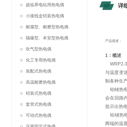
超临界电站用热电偶
详
小接线盒铠装热电偶
耐腐型、耐磨型热电偶
隔爆型、本安型热电偶
产品描述：
吹气型热电偶
1：概述
化工专用热电偶
WRP2-
装配式热电偶
与温度变
制各种生产
高温耐磨热电偶
铂铑热电
铠装式热电偶
会在回路
套管式热电偶
批示出热
铂铑热电
可动式热电偶
两端的温
压簧固定式热偶