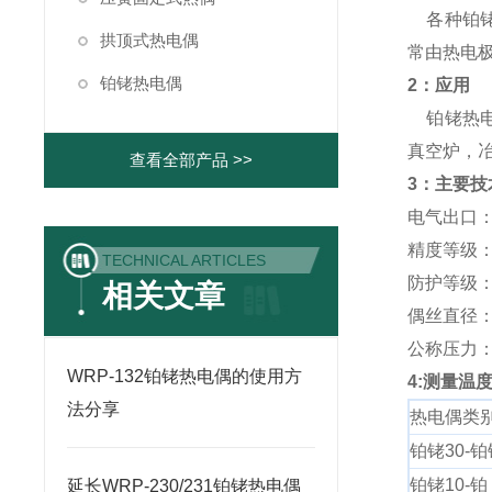
各种铂铑
拱顶式热电偶
常由热电
铂铑热电偶
2：应用
铂铑热电
真空炉，
查看全部产品 >>
3：主要技
电气出口：M2
精度等级：I 
TECHNICAL ARTICLES
防护等级：I
相关文章
偶丝直径：Φ
公称压力
WRP-132铂铑热电偶的使用方
4:测量温
法分享
热电偶类
铂铑30-铂
铂铑10-铂
延长WRP-230/231铂铑热电偶