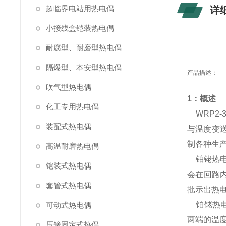
超临界电站用热电偶
详
小接线盒铠装热电偶
耐腐型、耐磨型热电偶
隔爆型、本安型热电偶
产品描述：
吹气型热电偶
1：概述
化工专用热电偶
WRP2-
装配式热电偶
与温度变
制各种生产
高温耐磨热电偶
铂铑热电
铠装式热电偶
会在回路
套管式热电偶
批示出热
铂铑热电
可动式热电偶
两端的温
压簧固定式热偶