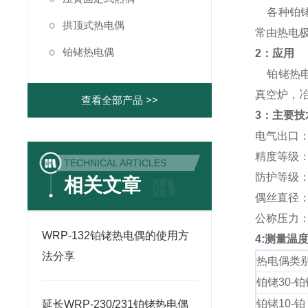
各种铂铑
拱顶式热电偶
常由热电
铂铑热电偶
2：应用
铂铑热电
真空炉，
查看全部产品 >>
3：主要技
电气出口：M2
精度等级：I 
TECHNICAL ARTICLES
防护等级：I
相关文章
偶丝直径：Φ
公称压力
WRP-132铂铑热电偶的使用方
4:测量温
法分享
热电偶类
铂铑30-铂
铂铑10-铂
延长WRP-230/231铂铑热电偶