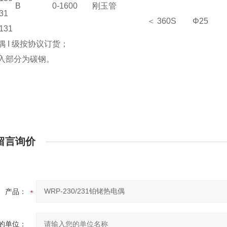
B
0-1600
刚玉管
31
＜ 360S
Φ25
131
电偶 I 级按协议订货；
置入部分为碳钢。
留言询价
产品：
的单位：