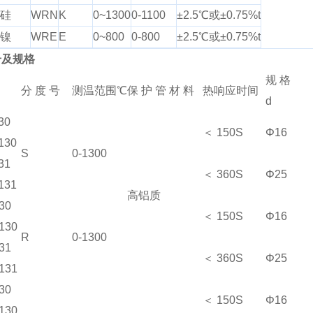
镍硅
WRN
K
0~1300
0-1100
±2.5℃或±0.75%t
铜镍
WRE
E
0~800
0-800
±2.5℃或±0.75%t
号及规格
规 格
分 度 号
测温范围℃
保 护 管 材 料
热响应时间
d
30
＜ 150S
Φ16
130
S
0-1300
31
＜ 360S
Φ25
131
高铝质
30
＜ 150S
Φ16
130
R
0-1300
31
＜ 360S
Φ25
131
30
＜ 150S
Φ16
130