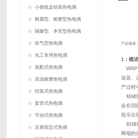
小接线盒铠装热电偶
耐腐型、耐磨型热电偶
隔爆型、本安型热电偶
吹气型热电偶
产品描述
化工专用热电偶
1：概
装配式热电偶
WRP
送器、
高温耐磨热电偶
产过程
铠装式热电偶
铂铑热
套管式热电偶
会在回
批示出
可动式热电偶
铂铑热
压簧固定式热偶
两端的