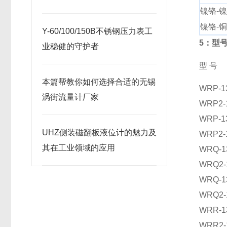
镍铬-
镍铬-
Y-60/100/150B不锈钢压力表工
5：型
业稳健的守护者
型 号
本篇帮教你如何选择合适的无锡
WRP-1
涡街流量计厂家
WRP2-
WRP-1
UHZ侧装磁翻板液位计的魅力及
WRP2-
其在工业领域的应用
WRQ-1
WRQ2-
WRQ-1
WRQ2-
WRR-1
WRR2-