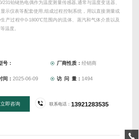
230/231铂铑热电偶作为温度测量传感器,通常与温度变送器、
及显示仪表等配套使用,组成过程控制系统，用以直接测量或
生产过程中0-1800℃范围内的流体、蒸汽和气体介质以及
面等温度。
型号：
厂商性质：
经销商
时间：
2025-06-09
访 问 量：
1494
13921283535
立即咨询
联系电话：