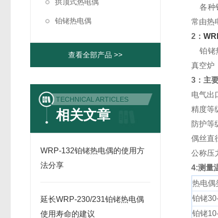
拱顶式热电偶
各种铂
铂铑热电偶
常由热
2：
WR
铂铑热
查看全部产品 >>
真空炉
3：主
电气出口：
TECHNICAL ARTICLES
精度等级：
相关文章
防护等级
偶丝直径
WRP-132铂铑热电偶的使用方
公称压
法分享
4:测
热电偶
铂铑30
延长WRP-230/231铂铑热电偶
铂铑10
使用寿命的建议