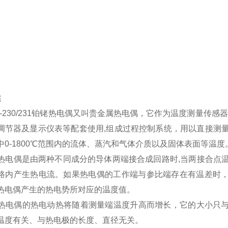
：
述
-230/231铂铑热电偶又叫贵金属热电偶，它作为温度测量传感器
调节器及显示仪表等配套使用,组成过程控制系统，用以直接测
中0-1800℃范围内的流体、蒸汽和气体介质以及固体表面等温度
电偶是由两种不同成分的导体两端接合成回路时,当两接合点
路内产生热电流。如果热电偶的工作端与参比端存在有温差时
热电偶产生的热电势所对应的温度值。
电偶的热电动热将随着测量端温度升高而增长，它的大小只与
温度有关、与热电极的长度、直径无关。