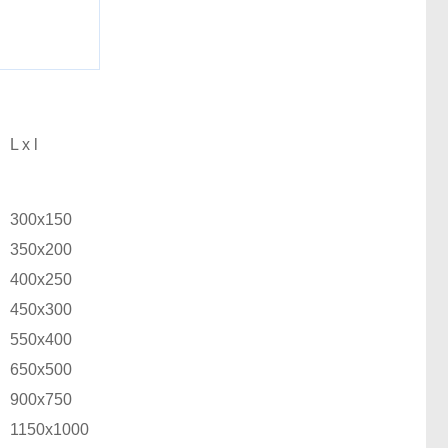
L x l
300x150
350x200
400x250
450x300
550x400
650x500
900x750
1150x1000