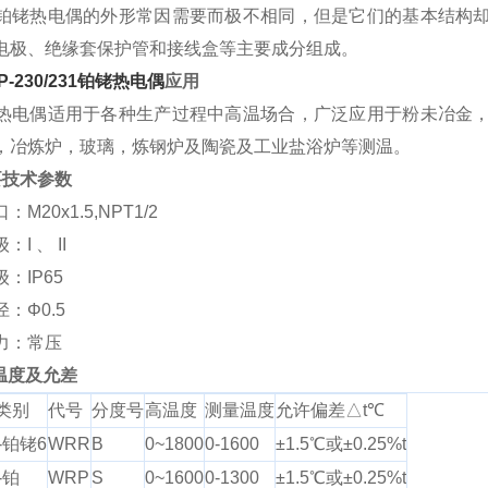
铑热电偶的外形常因需要而极不相同，但是它们的基本结构却
电极、绝缘套保护管和接线盒等主要成分组成。
P-230/231铂铑热电偶
应用
电偶适用于各种生产过程中高温场合，广泛应用于粉未冶金，
，冶炼炉，玻璃，炼钢炉及陶瓷及工业盐浴炉等测温。
要技术参数
M20x1.5,NPT1/2
I 、 II
：IP65
：Φ0.5
力：常压
量温度及允差
类别
代号
分度号
高温度
测量温度
允许偏差△t℃
-铂铑6
WRR
B
0~1800
0-1600
±1.5℃或±0.25%t
-铂
WRP
S
0~1600
0-1300
±1.5℃或±0.25%t