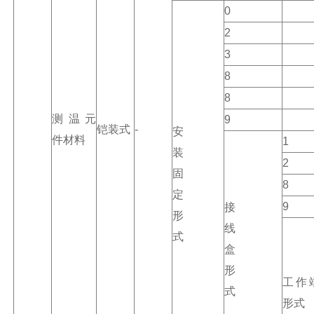
0
2
3
8
8
测温元
9
铠装式
-
安
件材料
1
装
2
固
8
定
9
接
形
线
式
盒
形
工作
式
形式