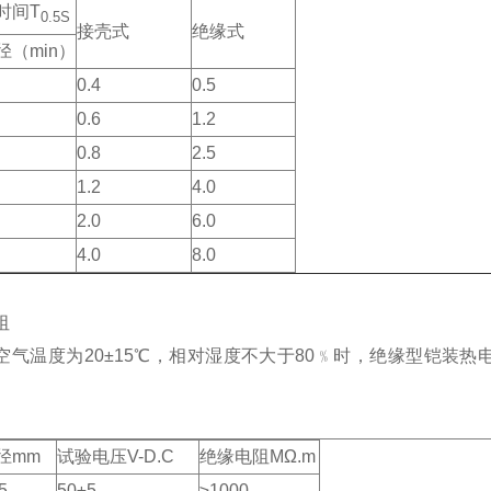
时间T
0.5S
接壳式
绝缘式
径（min）
0.4
0.5
0.6
1.2
0.8
2.5
1.2
4.0
2.0
6.0
4.0
8.0
阻
空气温度为20±15℃，相对湿度不大于80﹪时，绝缘型铠装
径mm
试验电压V-D.C
绝缘电阻MΩ.m
5
50±5
≥1000