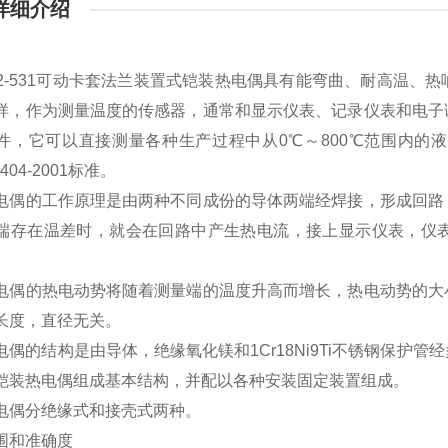
详细介绍
K2-531可动卡套法兰装置式铠装热电偶具有能弯曲、耐高温
样，作为测量温度的传感器，通常和显示仪表、记录仪表和电子
件，它可以直接测量各种生产过程中从0℃～800℃范围内的
8404-2001标准。
电偶的工作原理是由两种不同成份的导体两端经焊接，形成回路
端存在温差时，就会在回路中产生热电流，接上显示仪表，仪
电偶的热电动势将随着测量端的温度升高而增长，热电动势的大
长度，直径无关。
电偶的结构是由导体，绝缘氧化镁和1Cr18Ni9Ti不锈钢保护
铠装热电偶组成基本结构，并配以各种安装固定装置组成。
电偶分绝缘式和接壳式两种。
围和准确度