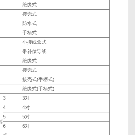
绝缘式
接壳式
防水式
手柄式
小接线盒式
带补偿导线
绝缘式
接壳式
接壳式(手柄式)
绝缘式(手柄式)
3
3对
4
4对
5
5对
端
6
6对