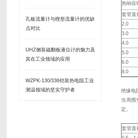
热响应
套管直
孔板流量计与楔形流量计的优缺
2.0
点对比
3.0
4.0
UHZ侧装磁翻板液位计的魅力及
5.0
其在工业领域的应用
6.0
8.0
WZPK-130/336铠装热电阻工业
测温领域的坚实守护者
绝缘电
当周围
定。
套管直
0.5～1.