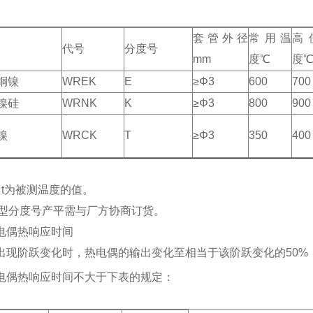
套管外径
常用温
高
代号
分度号
mm
度℃
度
铜镍
WREK
E
≥Φ3
600
700
镍硅
WRNK
K
≥Φ3
800
900
镍
WRCK
T
≥Φ3
350
400
）t为被测温度的值。
型分度号产平需与厂方协商订货。
电偶热响应时间
出现阶跃变化时，热电偶的输出变化至相当于该阶跃变化的50%
电偶热响应时间不大于下表的规定：