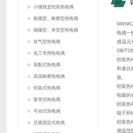
小接线盒铠装热电偶
耐腐型、耐磨型热电偶
WRN
隔爆型、本安型热电偶
电偶一
吹气型热电偶
感温元
GB/T1
化工专用热电偶
铠装热
装配式热电偶
和参比
高温耐磨热电偶
值。
铠装热
铠装式热电偶
电极的
套管式热电偶
铠装热
可动式热电偶
端子和
铠装热
压簧固定式热偶
测温范