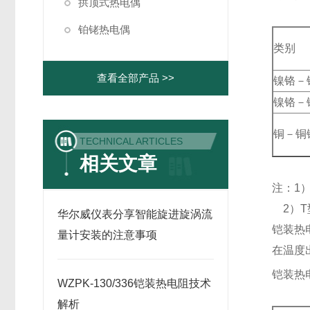
拱顶式热电偶
铂铑热电偶
类别
查看全部产品 >>
镍铬－
镍铬－
铜－铜
TECHNICAL ARTICLES
相关文章
注：1
2）T
华尔威仪表分享智能旋进旋涡流
铠装热
量计安装的注意事项
在温度
铠装热
WZPK-130/336铠装热电阻技术
解析