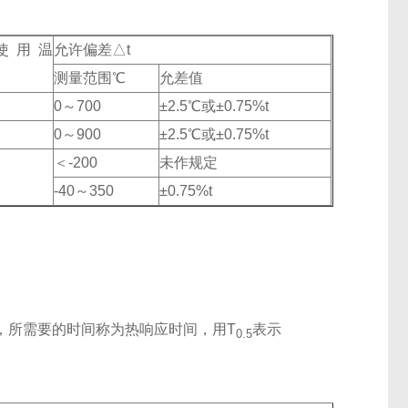
使用温
允许偏差△t
℃
测量范围℃
允差值
0～700
±2.5℃或±0.75%t
0～900
±2.5℃或±0.75%t
＜-200
未作规定
-40～350
±0.75%t
，所需要的时间称为热响应时间，用T
表示
0.5