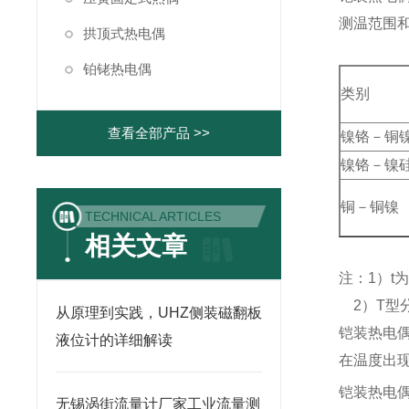
测温范围
拱顶式热电偶
铂铑热电偶
类别
查看全部产品 >>
镍铬－铜
镍铬－镍
铜－铜镍
TECHNICAL ARTICLES
相关文章
注：1）t
2）T型
从原理到实践，UHZ侧装磁翻板
铠装热电
液位计的详细解读
在温度出
铠装热电
无锡涡街流量计厂家工业流量测