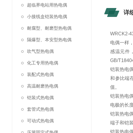
超临界电站用热电偶
详
小接线盒铠装热电偶
耐腐型、耐磨型热电偶
WRCK2
隔爆型、本安型热电偶
电偶一样
吹气型热电偶
感温元件
GB/T184
化工专用热电偶
铠装热电
装配式热电偶
和参比端
高温耐磨热电偶
值。
铠装热电
铠装式热电偶
电极的长
套管式热电偶
铠装热电偶
可动式热电偶
端子和铠
铠装热电
压簧固定式热偶