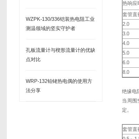
热响应
套管直
WZPK-130/336铠装热电阻工业
2.0
测温领域的坚实守护者
3.0
4.0
孔板流量计与楔形流量计的优缺
5.0
点对比
6.0
8.0
WRP-132铂铑热电偶的使用方
法分享
绝缘电
当周围
定。
套管直
0.5～1.