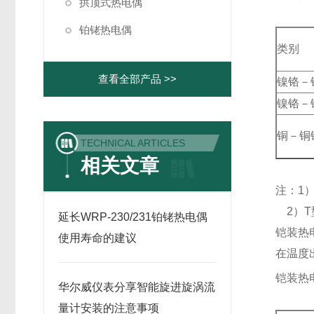
拱顶式热电偶
铂铑热电偶
类别
查看全部产品 >>
镍铬－
镍铬－
铜－铜
TECHNICAL ARTICLES
相关文章
注：1
2）T
延长WRP-230/231铂铑热电偶
铠装热
使用寿命的建议
在温度
铠装热
华尔威仪表分享智能旋进旋涡流
量计安装的注意事项