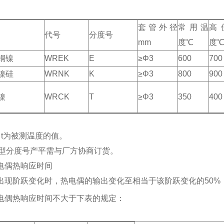
套管外径
常用温
高
代号
分度号
mm
度℃
度
铜镍
WREK
E
≥Φ3
600
700
镍硅
WRNK
K
≥Φ3
800
900
镍
WRCK
T
≥Φ3
350
400
）t为被测温度的值。
型分度号产平需与厂方协商订货。
电偶热响应时间
出现阶跃变化时，热电偶的输出变化至相当于该阶跃变化的50%
电偶热响应时间不大于下表的规定：