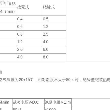
时间T
0.5S
接壳式
绝缘式
径（min）
0.4
0.5
0.6
1.2
0.8
2.5
1.2
4.0
2.0
6.0
4.0
8.0
阻
空气温度为20±15℃，相对湿度不大于80﹪时，绝缘型铠装
径mm
试验电压V-D.C
绝缘电阻MΩ.m
5
50±5
≥1000