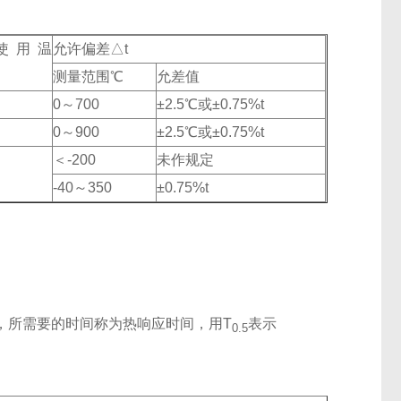
使用温
允许偏差△t
℃
测量范围℃
允差值
0～700
±2.5℃或±0.75%t
0～900
±2.5℃或±0.75%t
＜-200
未作规定
-40～350
±0.75%t
，所需要的时间称为热响应时间，用T
表示
0.5