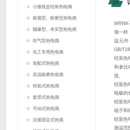
小接线盒铠装热电偶
耐腐型、耐磨型热电偶
WRN
隔爆型、本安型热电偶
偶一样
吹气型热电偶
温元件
GB/T1
化工专用热电偶
铠装热
装配式热电偶
和参比
高温耐磨热电偶
值。
铠装热
铠装式热电偶
电极的
套管式热电偶
铠装热
可动式热电偶
端子和
铠装热
压簧固定式热偶
测温范