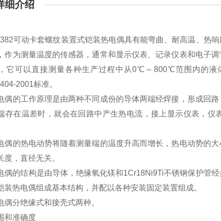
详细介绍
K-382可动卡套螺纹装置式铠装热电偶具有能弯曲、耐高温、
，作为测量温度的传感器，通常和显示仪表、记录仪表和电子调
，它可以直接测量各种生产过程中从0℃～800℃范围内的
8404-2001标准。
电偶的工作原理是由两种不同成份的导体两端经焊接，形成回路
端存在温差时，就会在回路中产生热电流，接上显示仪表，仪
电偶的热电动势将随着测量端的温度升高而增长，热电动势的大
长度，直径无关。
电偶的结构是由导体，绝缘氧化镁和1Cr18Ni9Ti不锈钢保护
铠装热电偶组成基本结构，并配以各种安装固定装置组成。
电偶分绝缘式和接壳式两种。
围和准确度