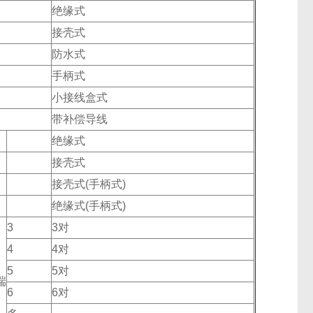
绝缘式
接壳式
防水式
手柄式
小接线盒式
带补偿导线
绝缘式
接壳式
接壳式(手柄式)
绝缘式(手柄式)
3
3对
4
4对
5
5对
端
6
6对