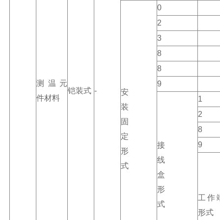
0
2
3
8
8
测温元
9
铠装式
-
安
件材料
1
装
2
固
8
定
9
接
形
线
式
盒
形
工作
式
形式