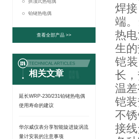
拱顶式热电偶
焊接
铂铑热电偶
端。
热电
查看全部产品 >>
生的
铠装
TECHNICAL ARTICLES
相关文章
长，
温差
延长WRP-230/231铂铑热电偶
铠装
使用寿命的建议
不锈
接线
华尔威仪表分享智能旋进旋涡流
量计安装的注意事项