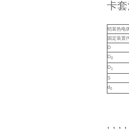
卡套
铠装热电
固定装置
D
D
0
D
1
S
d
0
, , , ,