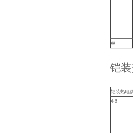
W
铠装
铠装热电偶
Φ8