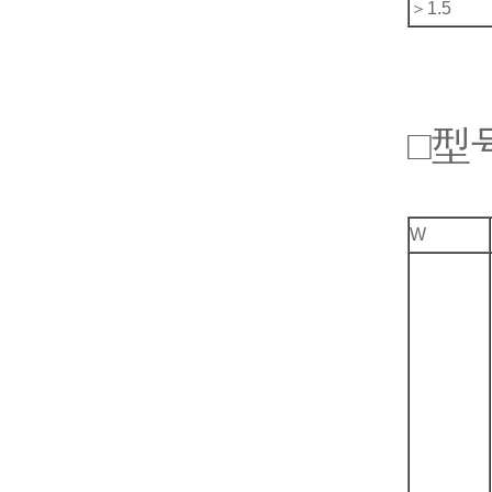
＞1.5
□型
W