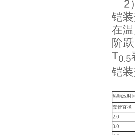
2）
铠装
在温
阶跃
T
0.5
铠装
热响应时
套管直径（
2.0
3.0