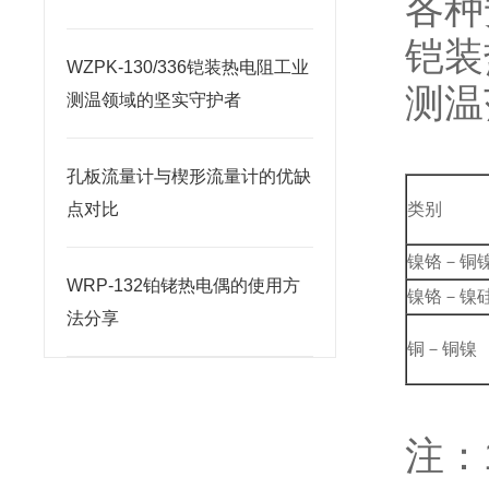
各种
铠装
WZPK-130/336铠装热电阻工业
测温
测温领域的坚实守护者
孔板流量计与楔形流量计的优缺
点对比
类别
镍铬－铜
WRP-132铂铑热电偶的使用方
镍铬－镍
法分享
铜－铜镍
注：