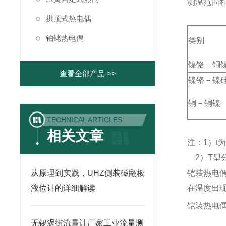
测温范围
拱顶式热电偶
铂铑热电偶
类别
镍铬－铜
查看全部产品 >>
镍铬－镍
铜－铜镍
TECHNICAL ARTICLES
相关文章
注：1）t
2）T型
从原理到实践，UHZ侧装磁翻板
铠装热电
液位计的详细解读
在温度出
铠装热电
无锡涡街流量计厂家工业流量测