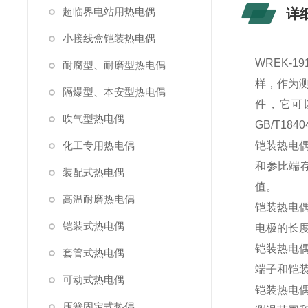
超临界电站用热电偶
详
小接线盒铠装热电偶
WREK
耐腐型、耐磨型热电偶
样，作为
隔爆型、本安型热电偶
件，它可
吹气型热电偶
GB/T184
化工专用热电偶
铠装热电
和参比端
装配式热电偶
值。
高温耐磨热电偶
铠装热电
铠装式热电偶
电极的长
铠装热电偶
套管式热电偶
端子和铠
可动式热电偶
铠装热电
压簧固定式热偶