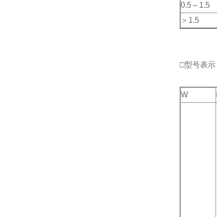
0.5～1.5
＞1.5
□型号表示
W