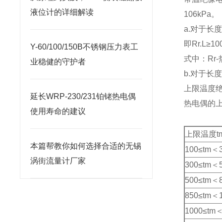
液位计的详细解读
106kPa。
a.对于长
即Rr.L≥1
Y-60/100/150B不锈钢压力表工
式中：Rr
业稳健的守护者
b.对于长
上限温
延长WRP-230/231铂铑热电偶
热电偶的
使用寿命的建议
上限温度t
本篇帮教你如何选择合适的无锡
100≤tm＜
涡街流量计厂家
300≤tm＜
500≤tm＜
850≤tm＜
1000≤tm