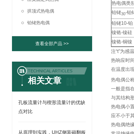
热电偶类
拱顶式热电偶
铂铑
-铂
30
铂铑热电偶
铂铑10-铂
镍铬-镍硅
镍铬-铜镍
查看全部产品 >>
注“t”为
热响应时
在温度出
TECHNICAL ARTICLES
相关文章
热电偶公
一般是指
与其结构
孔板流量计与楔形流量计的优缺
热电偶
点对比
应不小于其
热电偶绝
从原理到实践，UHZ侧装磁翻板
常温绝缘电