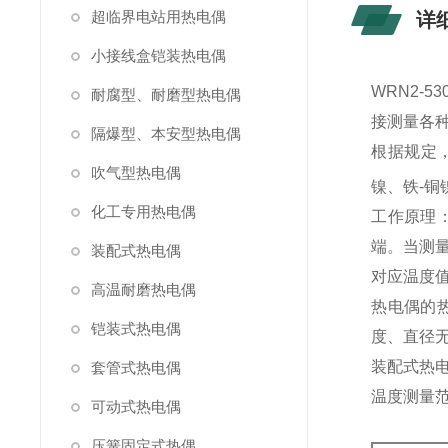
超临界电站用热电偶
详
小接线盒铠装热电偶
WRN2-
耐腐型、耐磨型热电偶
接测量各种
隔爆型、本安型热电偶
根据规定，
吹气型热电偶
镍、铁-铜镍
化工专用热电偶
工作原理
端。当测
装配式热电偶
对应温度
高温耐磨热电偶
热电偶的
铠装式热电偶
度、直径
装配式热
套管式热电偶
温度测量
可动式热电偶
压簧固定式热偶