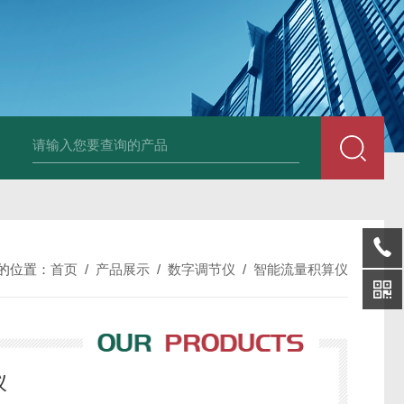
套管式热电阻
WZP2-731套管式热电阻
塑料液面计(RPP,UPVC,PVDF,C
的位置：
首页
/
产品展示
/
数字调节仪
/
智能流量积算仪
仪