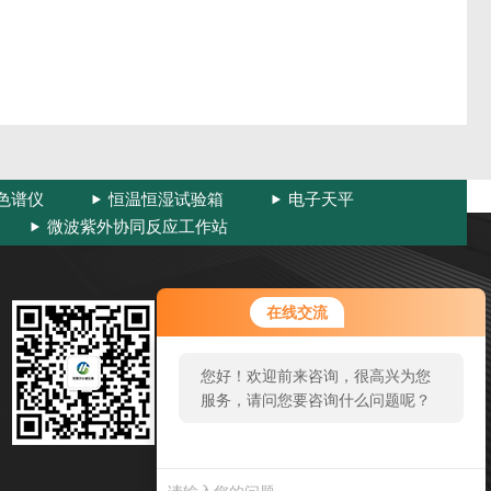
色谱仪
恒温恒湿试验箱
电子天平
微波紫外协同反应工作站
扫码加微信
在线交流
邮箱：wxherw@163.com
您好！欢迎前来咨询，很高兴为您
电话：0510-83314009
服务，请问您要咨询什么问题呢？
地址：滨湖区建筑路国家工业设计园内