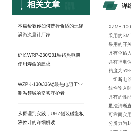
相关文章
详
本篇帮教你如何选择合适的无锡
XZME-1
涡街流量计厂家
采用的SM
采用的开
具有全输
延长WRP-230/231铂铑热电偶
具有掉电
使用寿命的建议
精度为5%FS
二组断电
WZPK-130/336铠装热电阻工业
线性输入
测温领域的坚实守护者
具有的性
显法清晰
从原理到实践，UHZ侧装磁翻板
可靠而实
液位计的详细解读
分辨力为14b