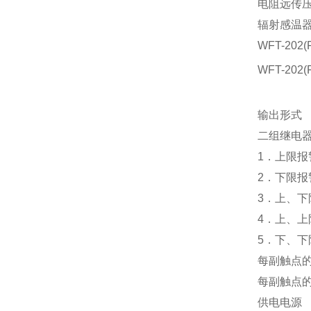
电阻远传压
辐射感温
WFT-202(
WFT-202(
输出形式
二组继电
1．上限报
2．下限
3．上、
4．上、上
5．下、下
每副触点
每副触点的
供电电源