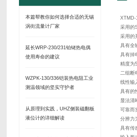
本篇帮教你如何选择合适的无锡
XTMD
涡街流量计厂家
采用的
采用的
具有全
延长WRP-230/231铂铑热电偶
具有掉
使用寿命的建议
精度为5%
二组断
WZPK-130/336铠装热电阻工业
线性输
测温领域的坚实守护者
具有的
显法清
从原理到实践，UHZ侧装磁翻板
可靠而
液位计的详细解读
分辨力为1
具有传