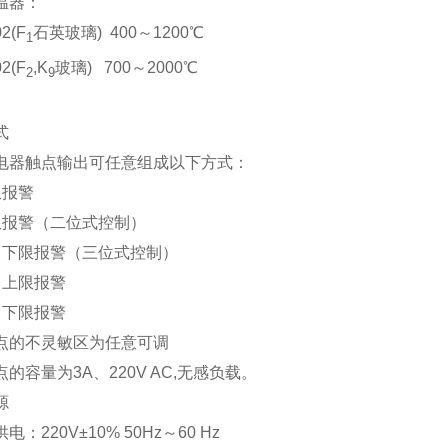
温器：
2(F
石英玻璃) 400～1200℃
1
2(F
,K
玻璃) 700～2000℃
2
9
式
电器触点输出可任意组成以下方式：
限报警
限报警（二位式控制）
、下限报警（三位式控制）
、上限报警
、下限报警
点的不灵敏区为任意可调
的容量为3A、220V AC,无感负载。
源
电：220V±10% 50Hz～60 Hz