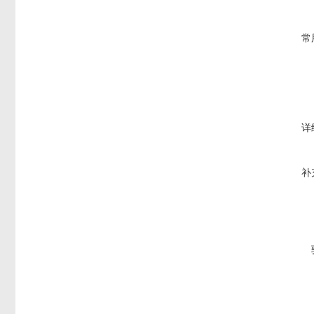
常
详
补