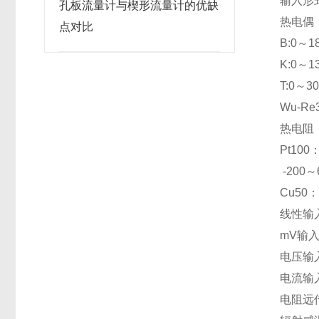
输入形
孔板流量计与楔形流量计的优缺
热电偶
点对比
B:0～1
K:0～1
T:0～3
Wu-Re
热电阻
Pt100
-200～
Cu50
线性输
mV输入：
电压输入:
电流输入：
电阻远