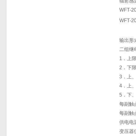
辐射感
WFT-20
WFT-20
输出形
二组继
1．上
2．下
3．上
4．上
5．下
每副触
每副触点
供电电
变压器供