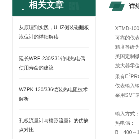
相关文章
详
从原理到实践，UHZ侧装磁翻板
XTMD-1
液位计的详细解读
可靠的仪
精度等级为0.
美国定制微机
延长WRP-230/231铂铑热电偶
放大器零位
使用寿命的建议
2
采有E
PR
仪表输入
WZPK-130/336铠装热电阻技术
采用SMT
解析
输入方式
孔板流量计与楔形流量计的优缺
热电偶：
点对比
B：400～