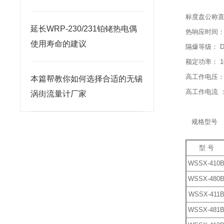
标度盘公称直径
延长WRP-230/231铂铑热电偶
热响应时间：≤
使用寿命的建议
隔爆等级： DI
额定功率： 1
高工作电压： 
本篇帮教你如何选择合适的无锡
高工作电流 ： 
涡街流量计厂家
规格型号
型 号
WSSX-410
WSSX-480
WSSX-411
WSSX-481