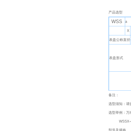
产品选型
WSS
a
X
表盘公称直径
表盘形式
备注：
安装固定形式
选型须知：请
选型举例：万向
WSSX-481
型号及规格