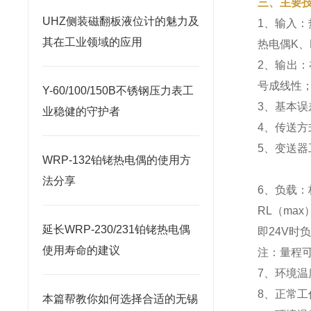
三、主要
UHZ侧装磁翻板液位计的魅力及
1、输入：热
其在工业领域的应用
热电偶K、
2、输出
号成线性
Y-60/100/150B不锈钢压力表工
3、基本误差：
业稳健的守护者
4、传送方
5、变送器
WRP-132铂铑热电偶的使用方
法分享
6、负载
RL（max
延长WRP-230/231铂铑热电偶
即24V时
使用寿命的建议
注：量程
7、环境温度
8、正常工
本篇帮教你如何选择合适的无锡