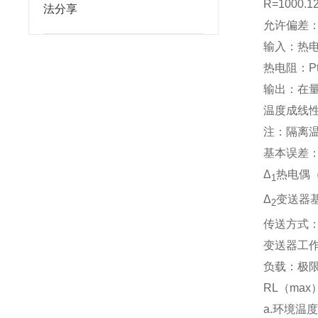
R=1000.
法分享
允许偏差：Δt(
输入：热电
热电阻：Pt
输出：在
温度成线
注：隔离温
基本误差：
Δ
热电偶
1
Δ
变送器基
2
传送方式
变送器工作
负载：极
RL（max
a.环境温