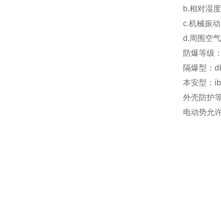
b.相对湿
c.机械振动
d.周围空
防爆等级
隔爆型：dⅡB
本安型：ib
外壳防护等
电动势允