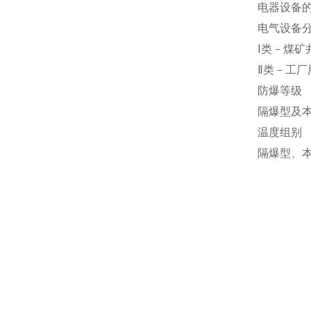
电器设备
电气设备
Ⅰ类－煤矿
Ⅱ类－工厂
防爆等级
隔爆型及
温度组别
隔爆型、本