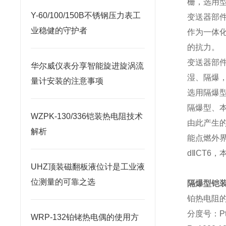
栅，选用型
Y-60/100/150B不锈钢压力表工
变送器部
业稳健的守护者
作为一体
的抗力。
变送器部
华尔威仪表分享智能旋进旋涡流
湿、隔爆
量计安装的注意事项
选用隔爆
隔爆型、
WZPK-130/336铠装热电阻技术
由此产生
解析
能点燃外界
dⅡCT6
UHZ顶装磁翻板液位计是工业液
位测量的可靠之选
隔爆型铠
铂热电阻
分度号：Pt
WRP-132铂铑热电偶的使用方