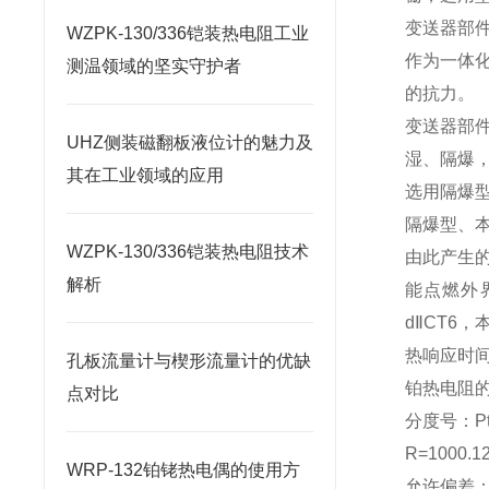
变送器部
WZPK-130/336铠装热电阻工业
作为一体
测温领域的坚实守护者
的抗力。
变送器部
UHZ侧装磁翻板液位计的魅力及
湿、隔爆
其在工业领域的应用
选用隔爆
隔爆型、
WZPK-130/336铠装热电阻技术
由此产生
解析
能点燃外界
dⅡCT6
热响应时
孔板流量计与楔形流量计的优缺
铂热电阻
点对比
分度号：Pt
R=1000.
WRP-132铂铑热电偶的使用方
允许偏差：Δt(