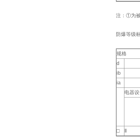
注：①为
防爆等级
规格
d
ib
ia
电器设
□
Ⅱ