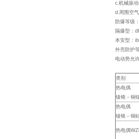
c.机械振动
d.周围空
防爆等级
隔爆型：dⅡB
本安型：ib
外壳防护等
电动势允
类别
热电偶
镍铬－铜
热电偶
镍铬－铜
热电偶WZ