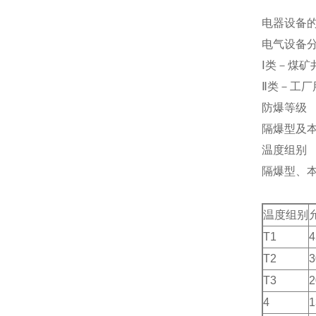
电器设备
电气设备
Ⅰ类－煤矿
Ⅱ类－工厂
防爆等级
隔爆型及
温度组别
隔爆型、本
温度组别
T1
4
T2
3
T3
2
4
1