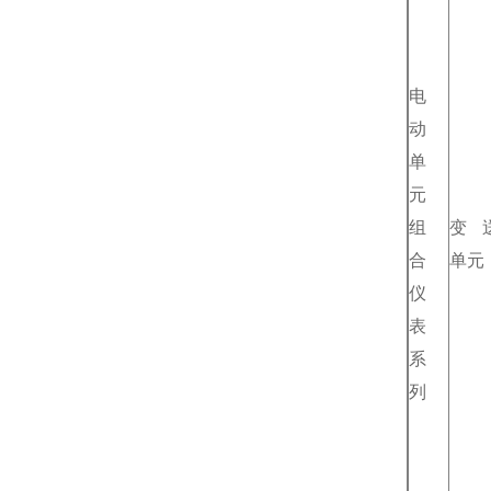
电
动
单
元
组
变
合
单元
仪
表
系
列