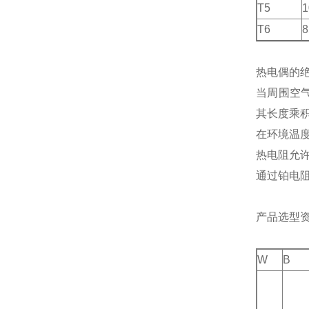
T5
1
T6
8
热电偶的
当周围空气
其长度乘积
在环境温度
热电阻允
通过铂电阻
产品选型
W
B