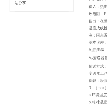
法分享
输入：热电
热电阻：Pt
输出：在
温度成线
注：隔离温
基本误差：
Δ
热电偶
1
Δ
变送器基
2
传送方式
变送器工作
负载：极
RL（max
a.环境温
b.相对湿