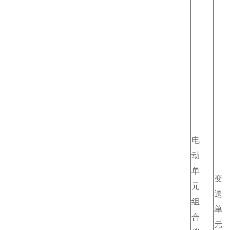
电
动
单
变
元
送
组
单
合
元