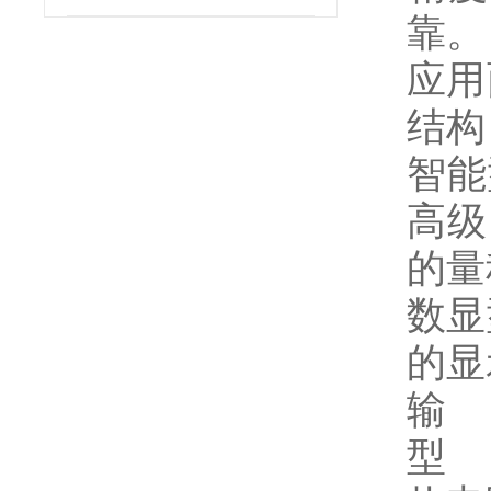
靠。
应用
结构
智能
高级
的量
数显
的显
输 
型