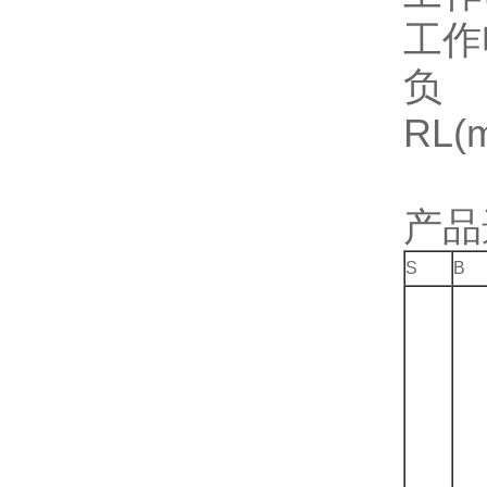
工作
负
RL(m
产品
S
B