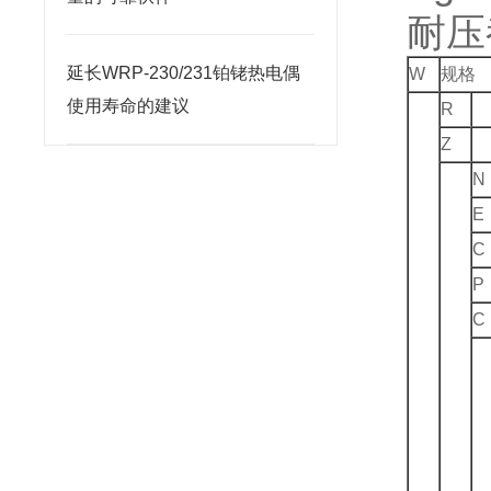
耐压
延长WRP-230/231铂铑热电偶
W
规格
使用寿命的建议
R
Z
N
E
C
P
C