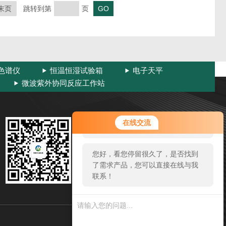
末页
跳转到第
页
色谱仪
恒温恒湿试验箱
电子天平
微波紫外协同反应工作站
您好！欢迎前来咨询，很高兴为您
扫码加微信
在线交流
服务，请问您要咨询什么问题呢？
邮箱：wxherw@163.com
您好，看您停留很久了，是否找到
电话：0510-83314009
了需求产品，您可以直接在线与我
联系！
地址：滨湖区建筑路国家工业设计园内