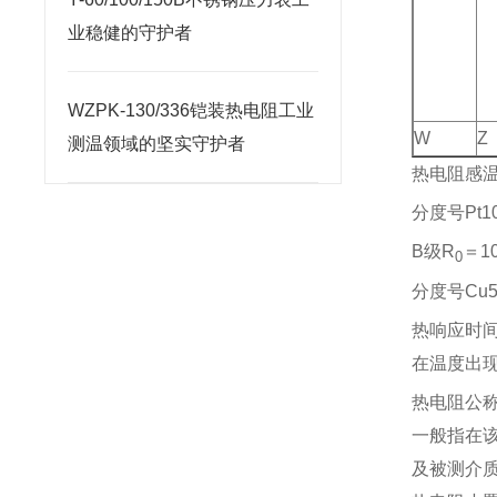
业稳健的守护者
WZPK-130/336铠装热电阻工业
W
Z
测温领域的坚实守护者
热电阻感温
分度号Pt1
B级R
＝10
0
分度号Cu5
热响应时
在温度出
热电阻公
一般指在
及被测介