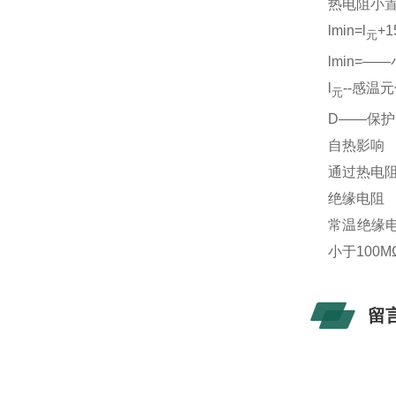
热电阻小
lmin=l
+
元
lmin=
l
--感温
元
D――保
自热影响
通过热电阻
绝缘电阻
常温绝缘电
小于100M
留