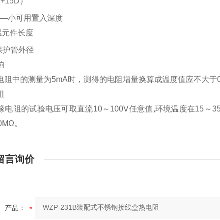
+15D）
元
=――小可用置入深度
感温元件长度
保护管外径
响
电阻中的测量为5mA时，测得的电阻增量换算成温度值应不大于0.
阻
缘电阻的试验电压可取直流10～100V任意值,环境温度在15～
0MΩ。
留言询价
产品：