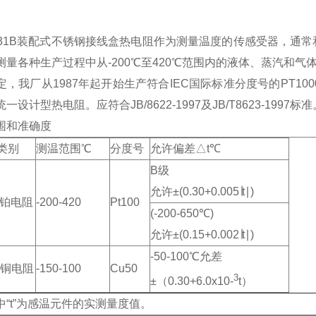
-231B装配式不锈钢接线盒热电阻作为测量温度的传感受器，
测量各种生产过程中从-200℃至420℃范围内的液体、蒸汽和
定，我厂从1987年起开始生产符合IEC国际标准分度号的PT10
一设计型热电阻。应符合JB/8622-1997及JB/T8623-1997标准
围和准确度
类别
测温范围℃
分度号
允许偏差△t℃
B级
允许±(0.30+0.005∣t∣)
型铂电阻
-200-420
Pt100
(-200-650℃)
允许±(0.15+0.002∣t∣)
-50-100℃允差
型铜电阻
-150-100
Cu50
3
±（0.30+6.0x10-
t）
中“t”为感温元件的实测量度值。