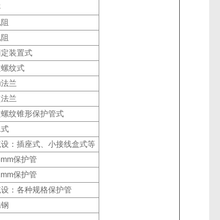
容
电阻
电阻
固定装置式
定螺纹式
动法兰
定法兰
定螺纹锥形保护管式
水式
统设：插座式、小接线盒式等
6mm保护管
2mm保护管
统设：各种规格保护管
锈钢