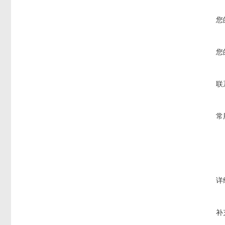
您
您
联
常
详
补