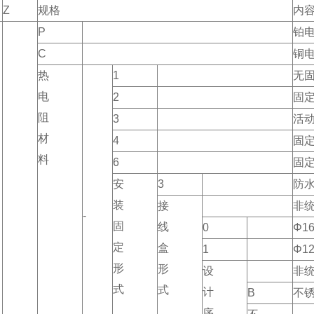
Z
规格
内
P
铂
C
铜
热
1
无
电
2
固
阻
3
活
材
4
固
料
6
固
安
3
防
装
接
非
-
固
线
0
Φ1
定
盒
1
Φ1
形
形
设
非
式
式
计
B
不
序