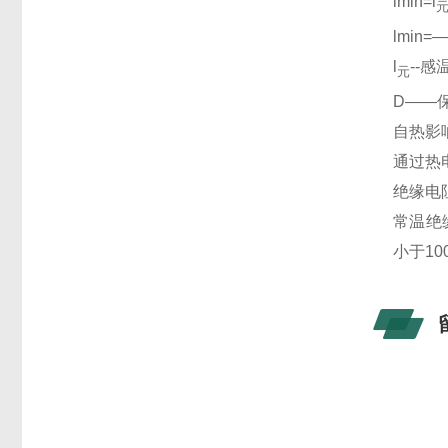
lmin=l
lmin
l
--
元
D――
自热影
通过热
绝缘电
常温绝
小于10