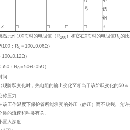
不
号
锈
钢
Z
□
-
□
□
□
B
感温元件100℃时的电阻值（R
）和它在0℃时的电阻值R
的比
100
0
t100：R
＝100±0.06Ω）
0
＝100±0.12Ω）
u50：R
＝50±0.05Ω）
0
时间
出现阶跃变化时，热电阻的输出变化至相当于该阶跃变化的50％
公称压力
在该工作温度下保护管所能承受的外压（静压）而不破裂。允许
介质的流速和种类有关。
小置入深度