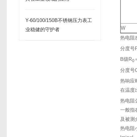
Y-60/100/150B不锈钢压力表工
W
业稳健的守护者
热电阻
分度号P
B级R
0
分度号C
热响应
在温度
热电阻
一般指
及被测
热电阻