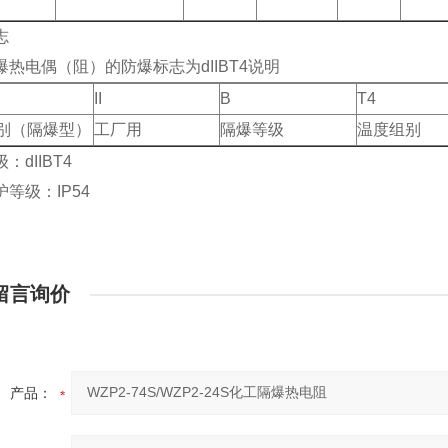
志
爆热电偶（阻）的防爆标志为dIIBT4说明
II
B
T4
别（隔爆型）
工厂用
隔爆等级
温度组别
：dIIBT4
等级：IP54
留言询价
产品：