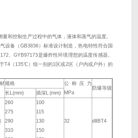
测量和控制生产过程中的气体，液体和蒸气的温度。
气设备（GB3836）标准设计制造，热电特性符合国
172、GYB97173是爆炸性环境理想的温度传感器。
T4（135℃）组一别的1区或2区（户内或户外）的
材
规格
公称压力
防爆等级
MPa
长L(mm)
插深L (mm)
260
100
275
115
钢
290
130
32
dⅡBT4
310
150