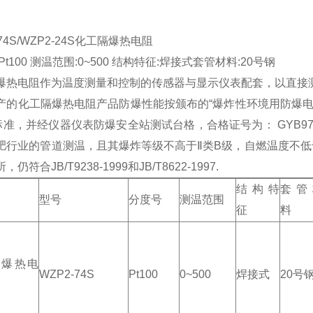
-74S/WZP2-24S化工隔爆热电阻
Pt100 测温范围:0~500 结构特征:焊接式套管材料:20号钢
爆热电阻作为温度测量和控制的传感器与显示仪表配套，以直接
产的化工隔爆热电阻产品防爆性能按颁布的“爆炸性环境用防爆电
C标准，并经仪器仪表防爆安全站测试台格，合格证号为： GYB97
肥行业的管道测温，且其爆炸等级不高于Ⅱ类B级，自燃温度不低于
仍符合JB/T9238-1999和JB/T8622-1997.
结构特
套管
型号
分度号
测温范围
征
料
隔爆热电
WZP2-74S
Pt100
0~500
焊接式
20号