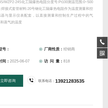
74S/WZP2-24S化工隔爆热电阻分度号:Pt100测温范围:0~500
:焊接式套管材料:20号钢化工隔爆热电阻作为温度测量和控
感器与显示仪表配套，以直接测量和控制生产过程中的气
体和蒸气的温度
型号：
厂商性质：
经销商
时间：
2025-06-07
访 问 量：
818
13921283535
立即咨询
联系电话：