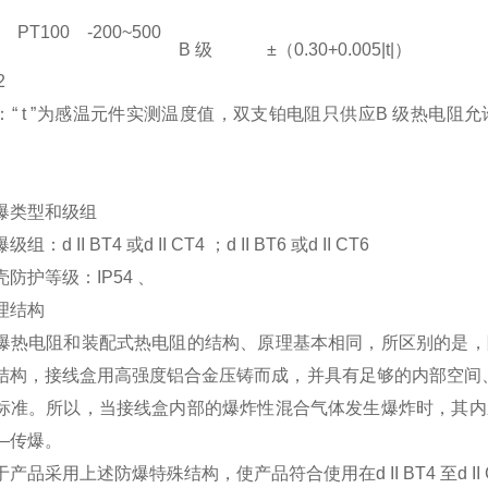
PT100
-200~500
B 级
±（0.30+0.005|t|）
2
 t ”为感温元件实测温度值，双支铂电阻只供应B 级热电阻
类型和级组
d II BT4 或d II CT4 ；d II BT6 或d II CT6
护等级：IP54 、
结构
电阻和装配式热电阻的结构、原理基本相同，所区别的是，
结构，接线盒用高强度铝合金压铸而成，并具有足够的内部空间
标准。所以，当接线盒内部的爆炸性混合气体发生爆炸时，其内
—传爆。
采用上述防爆特殊结构，使产品符合使用在d II BT4 至d II 