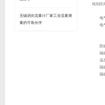
组别区
无锡涡街流量计厂家工业流量测
电气设
量的可靠伙伴
电气设
II
防爆
隔爆热
温度
隔爆热
隔爆