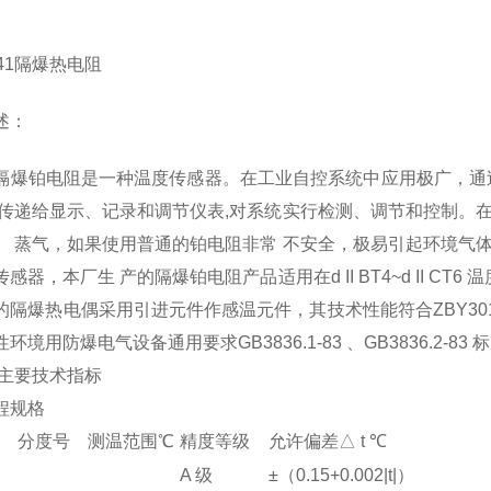
441隔爆热电阻
述：
隔爆铂电阻是一种温度传感器。在工业自控系统中应用极广，通
,传递给显示、记录和调节仪表,对系统实行检测、调节和控制。
、 蒸气，如果使用普通的铂电阻非常 不安全，极易引起环境气
感器，本厂生 产的隔爆铂电阻产品适用在d II BT4~d II CT
的隔爆热电偶采用引进元件作感温元件，其技术性能符合ZBY301
环境用防爆电气设备通用要求GB3836.1-83 、GB3836.2-83 
主要技术指标
规格
分度号
测温范围℃
精度等级
允许偏差△ t ℃
A 级
±（0.15+0.002|t|）