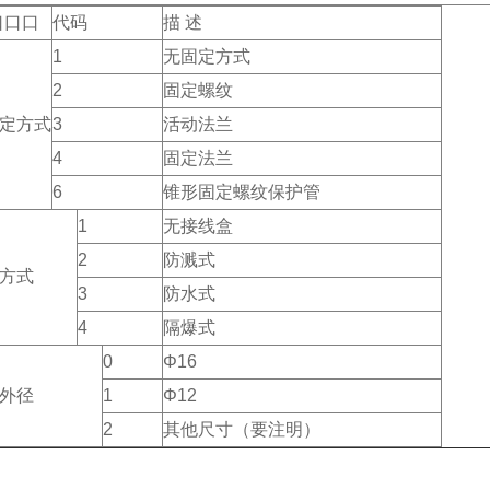
口口口
代码
描 述
1
无固定方式
2
固定螺纹
定方式
3
活动法兰
4
固定法兰
6
锥形固定螺纹保护管
1
无接线盒
2
防溅式
方式
3
防水式
4
隔爆式
0
Φ16
外径
1
Φ12
2
其他尺寸（要注明）