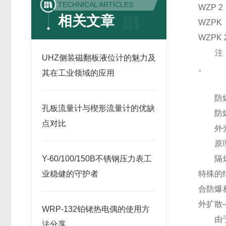
TECHNICAL ARTICLES
WZP 2
相关文章
WZPK
WZPK 
注：“
UHZ侧装磁翻板液位计的魅力及
。
其在工业领域的应用
防爆
孔板流量计与楔形流量计的优缺
防爆级组：
点对比
外壳防
原理
Y-60/100/150B不锈钢压力表工
隔爆热
业稳健的守护者
特殊的
合防爆
外扩散
WRP-132铂铑热电偶的使用方
由于产品
法分享