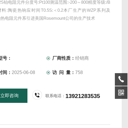
12S铂电阻元件分度号:Pt100测温范围:-200～800精度等级:/B
料:陶瓷热响应时间T0.5S:＜0.2本厂生产的WZP系列及
铂热电阻元件系引进美国Rosemount公司的生产技术
型号：
厂商性质：
经销商
时间：
2025-06-08
访 问 量：
758
13921283535
立即咨询
联系电话：