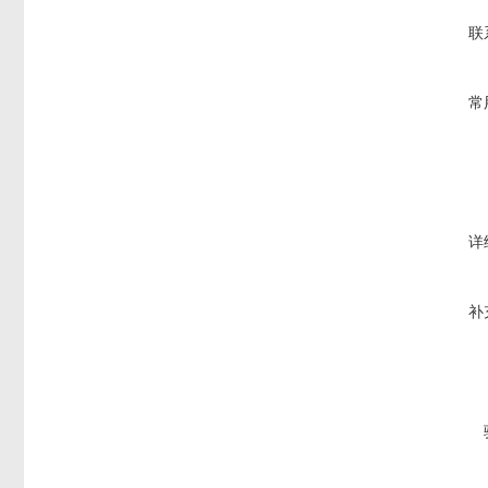
联
常
详
补