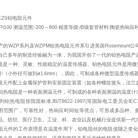
012S铂电阻元件
Pt100 测温范围:-200～800 精度等级:/B级套管材料:陶瓷热响应时间
产的WZP系列及WZPM铂热电阻元件系引进美国Rosemoun
自己多年的制造经验融为一体，为我国开创了一代的铂热电阻产
阻是一种、灵敏、性能稳定的温度传感器。铂热电阻元件是用微
小（小外径可做到ø1.6mm），因此，可制成各种微型温度传感
阻元件配上金属保护管和安装固定装置（如各种螺纹接头，法兰
M铂热电阻是一种表面测温元件，可制成的各种表面测温的温度计
列铂热电阻按我国标准JB/T8622-1997(等国际电工委员会I
用范围广，可靠性好，热响应时间短等优点，可形成多品种、
品、纺织、医疗卫生、工业、科、农业以及机械行业提供新一代
阻元件的工作原理是在温度作用下，铂电阻丝的电阻值随之变化而