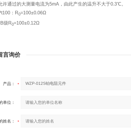
允许通过的大测量电流为5mA，由此产生的温升不大于0.3℃。
t100：R
=100±0.06Ω
0
级R
=100±0.12Ω
0
留言询价
产品：
的单位：
的姓名：