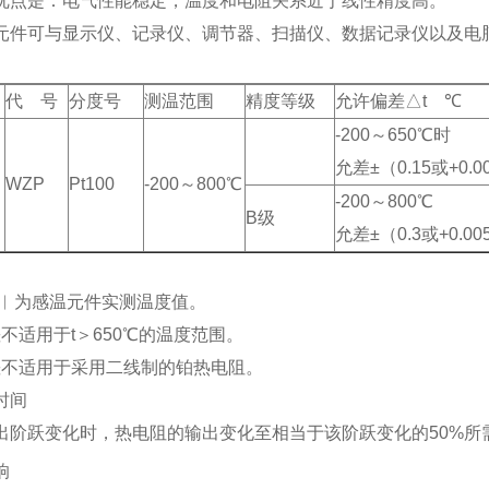
优点是：电气性能稳定，温度和电阻关系近于线性精度高。
元件可与显示仪、记录仪、调节器、扫描仪、数据记录仪以及电
代 号
分度号
测温范围
精度等级
允许偏差△t ℃
-200～650℃时
允差±（0.15或+0.0
WZP
Pt100
-200～800℃
-200～800℃
B级
允差±（0.3或+0.0
t︱为感温元件实测温度值。
适用于t＞650℃的温度范围。
适用于采用二线制的铂热电阻。
时间
出阶跃变化时，热电阻的输出变化至相当于该阶跃变化的50%所
响