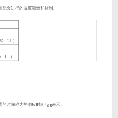
脑配套进行的温度测量和控制。
02︱t︱）
05︱t︱）
需的时间称为热响应时间T
表示。
0.5