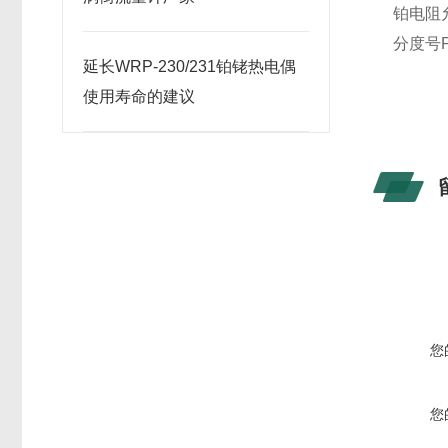
铂电阻
分度号P
延长WRP-230/231铂铑热电偶
B
使用寿命的建议
您
您