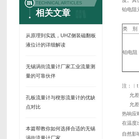
度。其
TECHNICAL ARTICLES
铂电阻
相关文章
类 别
从原理到实践，UHZ侧装磁翻板
液位计的详细解读
铂电阻
无锡涡街流量计厂家工业流量测
量的可靠伙伴
注：︱
允差不
孔板流量计与楔形流量计的优缺
允差不
点对比
热响应
在温度
本篇帮教你如何选择合适的无锡
自然影
涡街流量计厂家