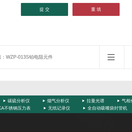
篇：
WZP-013S铂电阻元件
碳硫分析仪
烟气分析仪
拉曼光谱
气相
IKA不锈钢压力表
无纸记录仪
全自动吸嘴袋封管机