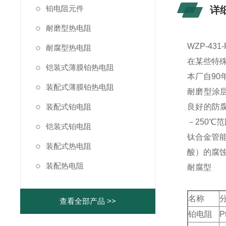
铂电阻元件
详
耐磨型热电阻
WZP-4
耐腐型热电阻
在某些特
铠装式薄膜铂热电阻
本厂自9
装配式薄膜铂热电阻
耐磨型涂层
装配式铂电阻
良好的防
－250
铠装式铂电阻
钛合金管
装配式热电阻
酸）的腐蚀，
装配热电阻
耐腐型
名称
查看全部产品 >>
铂电阻
P