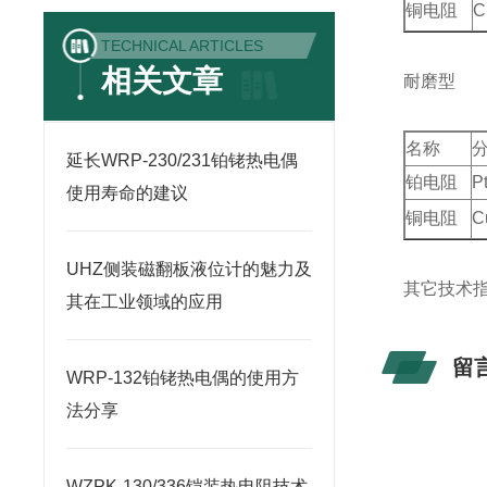
铜电阻
C
TECHNICAL ARTICLES
相关文章
耐磨型
名称
延长WRP-230/231铂铑热电偶
铂电阻
P
使用寿命的建议
铜电阻
C
UHZ侧装磁翻板液位计的魅力及
其它技术指标
其在工业领域的应用
留
WRP-132铂铑热电偶的使用方
法分享
WZPK-130/336铠装热电阻技术