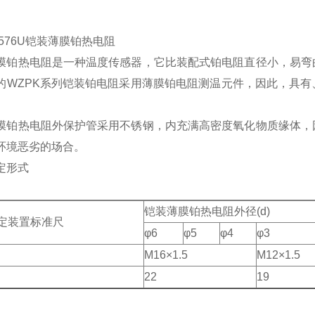
-576U铠装薄膜铂热电阻
膜铂热电阻是一种温度传感器，它比装配式铂电阻直径小，易弯
的WZPK系列铠装铂电阻采用薄膜铂电阻测温元件，因此，具
膜铂热电阻外保护管采用不锈钢，内充满高密度氧化物质缘体，
环境恶劣的场合。
定形式
铠装薄膜铂热电阻外径(d)
定装置标准尺
φ6
φ5
φ4
φ3
M16×1.5
M12×1.5
22
19