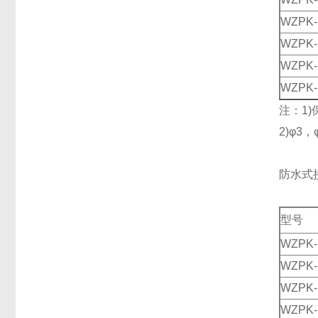
WZPK-
WZPK-
WZPK-
WZPK-
注：1)
2)φ3
防水式
型号
WZPK-
WZPK-
WZPK-
WZPK-