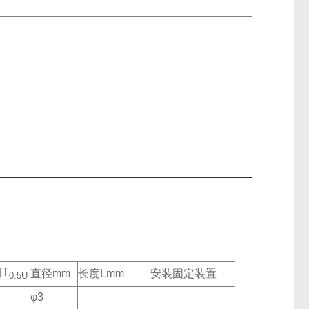
T
直径mm
长度Lmm
安装固定装置
0.5U
φ3