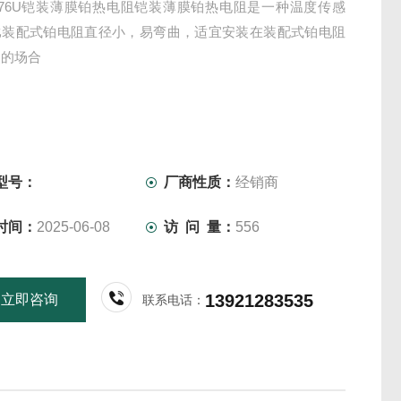
-576U铠装薄膜铂热电阻铠装薄膜铂热电阻是一种温度传感
比装配式铂电阻直径小，易弯曲，适宜安装在装配式铂电阻
装的场合
型号：
厂商性质：
经销商
时间：
2025-06-08
访 问 量：
556
13921283535
立即咨询
联系电话：