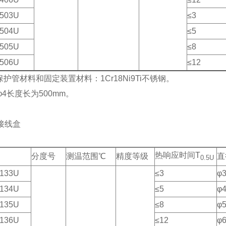
503U
≤3
504U
≤5
505U
≤8
506U
≤12
保护管材料和固定装置材料：1Cr18Ni9Ti不锈钢。
，φ4长度长为500mm。
接线盒
热响应时间T
分度号
测温范围℃
精度等级
直
0.5U
133U
≤3
φ
134U
≤5
φ
135U
≤8
φ
136U
≤12
φ