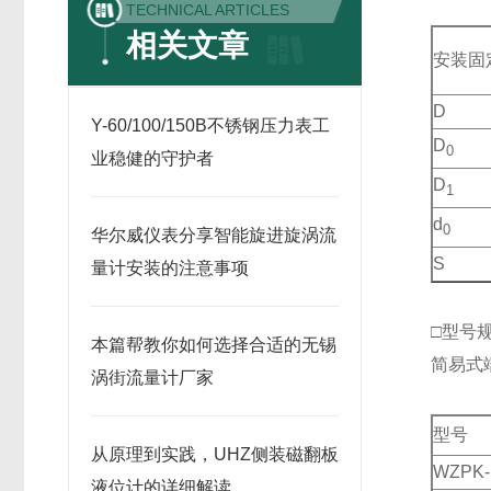
TECHNICAL ARTICLES
相关文章
安装固
D
Y-60/100/150B不锈钢压力表工
D
0
业稳健的守护者
D
1
d
0
华尔威仪表分享智能旋进旋涡流
S
量计安装的注意事项
□型号
本篇帮教你如何选择合适的无锡
简易式
涡街流量计厂家
型号
从原理到实践，UHZ侧装磁翻板
WZPK-
液位计的详细解读