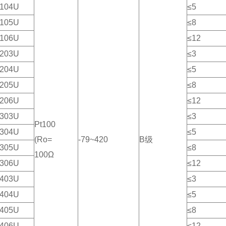
104U
≤5
105U
≤8
106U
≤12
203U
≤3
204U
≤5
205U
≤8
206U
≤12
303U
≤3
Pt100
304U
≤5
(Ro=
-79~420
B级
305U
≤8
100Ω
306U
≤12
403U
≤3
404U
≤5
405U
≤8
406U
≤12