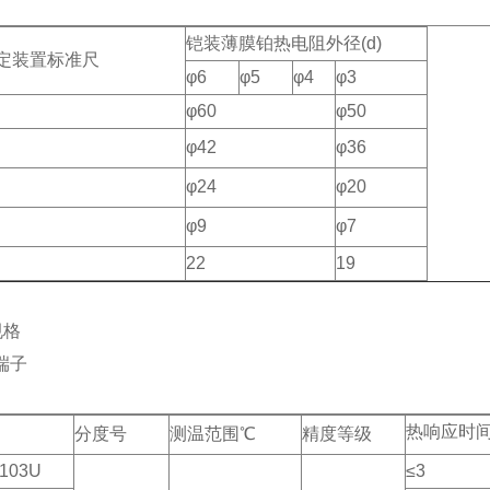
铠装薄膜铂热电阻外径(d)
定装置标准尺
φ6
φ5
φ4
φ3
φ60
φ50
φ42
φ36
φ24
φ20
φ9
φ7
22
19
规格
端子
热响应时间
分度号
测温范围℃
精度等级
103U
≤3