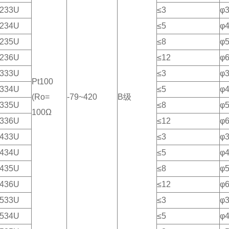
233U
≤3
φ
234U
≤5
φ
235U
≤8
φ
236U
≤12
φ
333U
≤3
φ
Pt100
334U
≤5
φ
(Ro=
-79~420
B级
335U
≤8
φ
100Ω
336U
≤12
φ
433U
≤3
φ
434U
≤5
φ
435U
≤8
φ
436U
≤12
φ
533U
≤3
φ
534U
≤5
φ