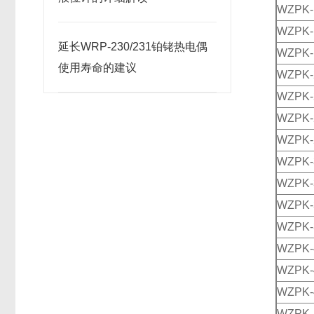
WZPK-
WZPK-
延长WRP-230/231铂铑热电偶
WZPK-
使用寿命的建议
WZPK-
WZPK-
WZPK-
WZPK-
WZPK-
WZPK-
WZPK-
WZPK-
WZPK-
WZPK-
WZPK-
WZPK-