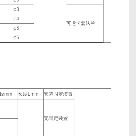
φ3
φ4
可运卡套法兰
φ5
φ6
径mm
长度Lmm
安装固定装置
3
4
无固定装置
5
6