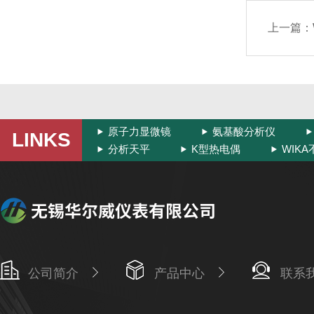
上一篇：
原子力显微镜
氨基酸分析仪
LINKS
分析天平
K型热电偶
WIK
公司简介
产品中心
联系