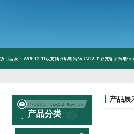
热门搜索：
WRET2-31双支轴承热电偶
WRNT2-31双支轴承热电偶
产品展
PRODUCT CLASSIFICATION
产品分类