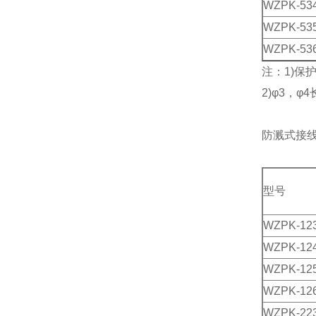
WZPK-53
WZPK-53
WZPK-53
注：1)保
2)φ3，φ
防溅式接
型号
WZPK-12
WZPK-12
WZPK-12
WZPK-12
WZPK-22