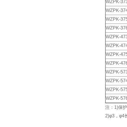
WZPK-37
WZPK-37
WZPK-37
WZPK-37
WZPK-47
WZPK-47
WZPK-47
WZPK-47
WZPK-57
WZPK-57
WZPK-57
WZPK-57
注：1)保
2)φ3，φ