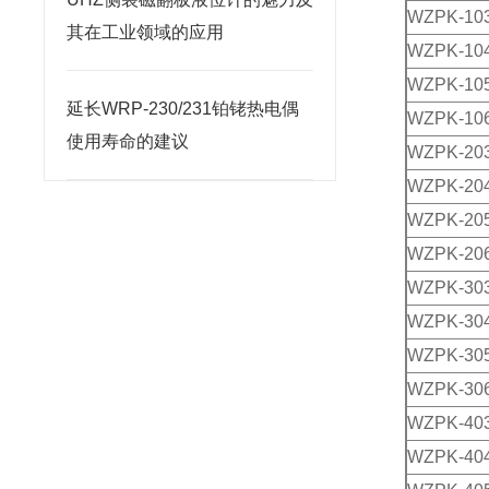
WZPK-10
其在工业领域的应用
WZPK-10
WZPK-10
延长WRP-230/231铂铑热电偶
WZPK-10
使用寿命的建议
WZPK-20
WZPK-20
WZPK-20
WZPK-20
WZPK-30
WZPK-30
WZPK-30
WZPK-30
WZPK-40
WZPK-40