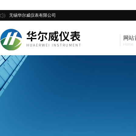
无锡华尔威仪表有限公司
网站
Home