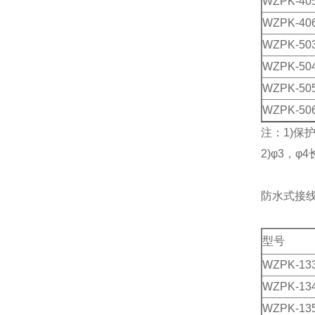
WZPK-40
WZPK-40
WZPK-50
WZPK-50
WZPK-50
WZPK-50
注：1)保
2)φ3，φ
防水式接
型号
WZPK-13
WZPK-13
WZPK-13