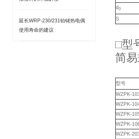
d
0
S
延长WRP-230/231铂铑热电偶
使用寿命的建议
□型
简易
型号
WZPK-10
WZPK-10
WZPK-10
WZPK-10
WZPK-20