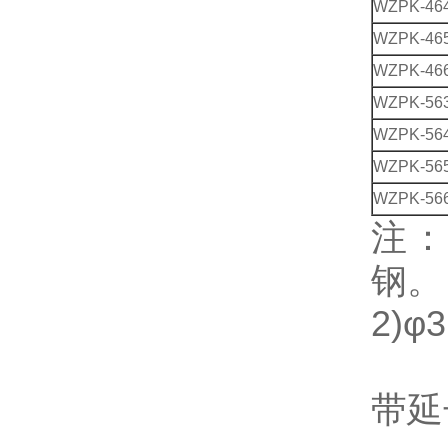
WZPK-46
WZPK-46
WZPK-46
WZPK-56
WZPK-56
WZPK-56
WZPK-56
注：
钢。
2)
带延