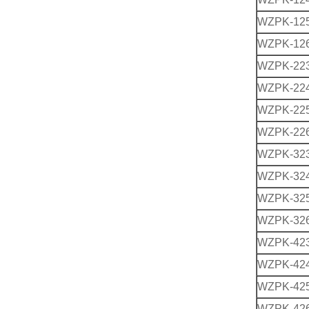
WZPK-12
WZPK-12
WZPK-22
WZPK-22
WZPK-22
WZPK-22
WZPK-32
WZPK-32
WZPK-32
WZPK-32
WZPK-42
WZPK-42
WZPK-42
WZPK-42