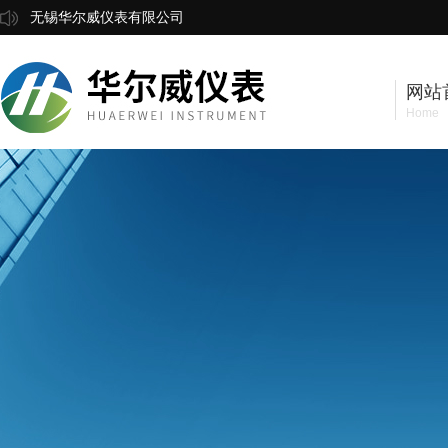
无锡华尔威仪表有限公司
网站
Home