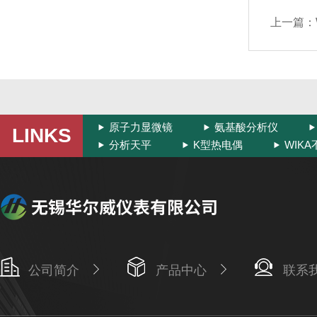
上一篇：
原子力显微镜
氨基酸分析仪
LINKS
分析天平
K型热电偶
WIK
公司简介
产品中心
联系