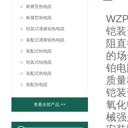
耐磨型热电阻
WZ
耐腐型热电阻
铠装
铠装式薄膜铂热电阻
装配式薄膜铂热电阻
阻直
装配式铂电阻
的场
铠装式铂电阻
铂电
装配式热电阻
质量
装配热电阻
铠装
氧化
查看全部产品 >>
械强