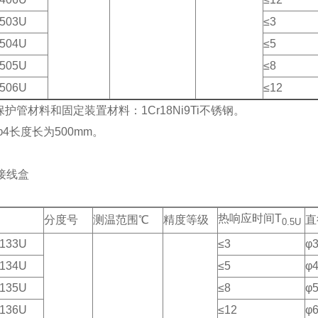
503U
≤3
504U
≤5
505U
≤8
506U
≤12
保护管材料和固定装置材料：1Cr18Ni9Ti不锈钢。
，φ4长度长为500mm。
接线盒
热响应时间T
分度号
测温范围℃
精度等级
直
0.5U
133U
≤3
φ
134U
≤5
φ
135U
≤8
φ
136U
≤12
φ