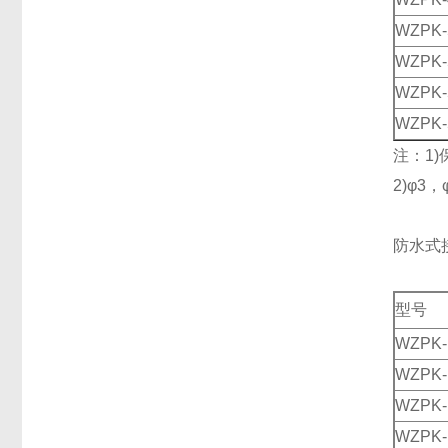
WZPK-
WZPK-
WZPK-
WZPK-
注：1)
2)φ3
防水式
型号
WZPK-
WZPK-
WZPK-
WZPK-