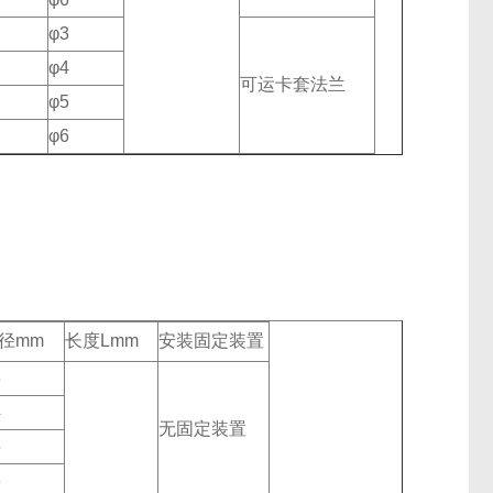
φ3
φ4
可运卡套法兰
φ5
φ6
径mm
长度Lmm
安装固定装置
3
4
无固定装置
5
6