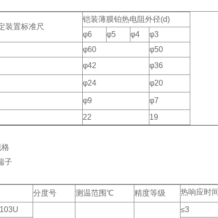
铠装薄膜铂热电阻外径(d)
定装置标准尺
φ6
φ5
φ4
φ3
φ60
φ50
φ42
φ36
φ24
φ20
φ9
φ7
22
19
规格
端子
热响应时间
分度号
测温范围℃
精度等级
103U
≤3