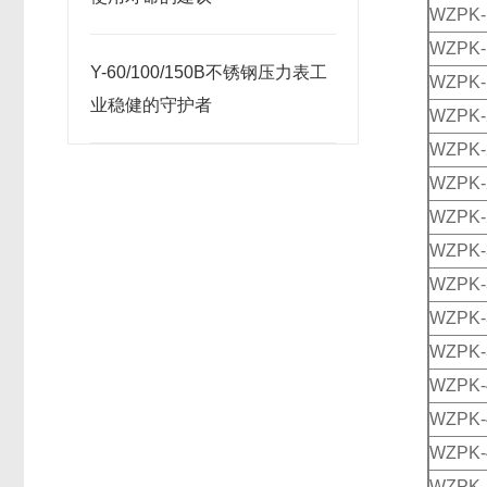
WZPK-
WZPK-
Y-60/100/150B不锈钢压力表工
WZPK-
业稳健的守护者
WZPK-
WZPK-
WZPK-
WZPK-
WZPK-
WZPK-
WZPK-
WZPK-
WZPK-
WZPK-
WZPK-
WZPK-