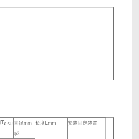
T
直径mm
长度Lmm
安装固定装置
0.5U
φ3