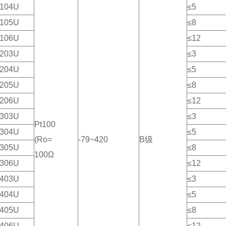
104U
≤5
105U
≤8
106U
≤12
203U
≤3
204U
≤5
205U
≤8
206U
≤12
303U
≤3
Pt100
304U
≤5
(Ro=
-79~420
B级
305U
≤8
100Ω
306U
≤12
403U
≤3
404U
≤5
405U
≤8
406U
≤12