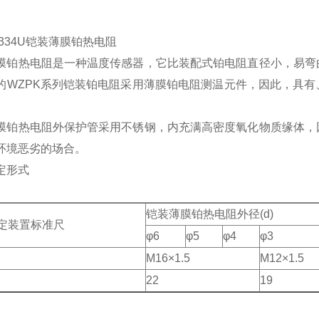
-334U铠装薄膜铂热电阻
膜铂热电阻是一种温度传感器，它比装配式铂电阻直径小，易弯
的WZPK系列铠装铂电阻采用薄膜铂电阻测温元件，因此，具
膜铂热电阻外保护管采用不锈钢，内充满高密度氧化物质缘体，
环境恶劣的场合。
定形式
铠装薄膜铂热电阻外径(d)
定装置标准尺
φ6
φ5
φ4
φ3
M16×1.5
M12×1.5
22
19