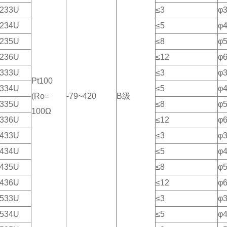
233U
≤3
φ
234U
≤5
φ
235U
≤8
φ
236U
≤12
φ
333U
≤3
φ
Pt100
334U
≤5
φ
(Ro=
-79~420
B级
335U
≤8
φ
100Ω
336U
≤12
φ
433U
≤3
φ
434U
≤5
φ
435U
≤8
φ
436U
≤12
φ
533U
≤3
φ
534U
≤5
φ