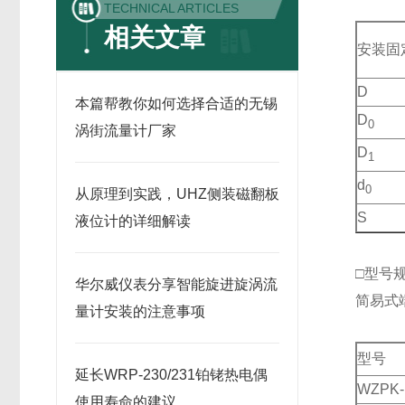
TECHNICAL ARTICLES
相关文章
安装固
D
本篇帮教你如何选择合适的无锡
D
0
涡街流量计厂家
D
1
d
0
从原理到实践，UHZ侧装磁翻板
S
液位计的详细解读
□型号
华尔威仪表分享智能旋进旋涡流
简易式
量计安装的注意事项
型号
延长WRP-230/231铂铑热电偶
WZPK-
使用寿命的建议