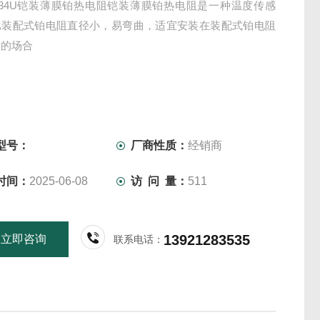
-334U铠装薄膜铂热电阻铠装薄膜铂热电阻是一种温度传感
比装配式铂电阻直径小，易弯曲，适宜安装在装配式铂电阻
装的场合
型号：
厂商性质：
经销商
时间：
2025-06-08
访 问 量：
511
13921283535
立即咨询
联系电话：