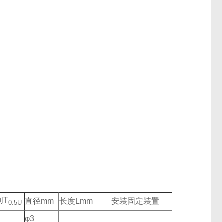
间T
直径mm
长度Lmm
安装固定装置
0.5U
φ3