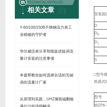
TECHNICAL ARTICLES
相关文章
安装固
D
Y-60/100/150B不锈钢压力表工
D
业稳健的守护者
0
D
1
d
华尔威仪表分享智能旋进旋涡流
0
量计安装的注意事项
S
□型号
本篇帮教你如何选择合适的无锡
简易式
涡街流量计厂家
型号
从原理到实践，UHZ侧装磁翻板
WZPK-
液位计的详细解读