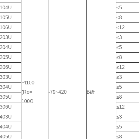
104U
≤5
105U
≤8
106U
≤12
203U
≤3
204U
≤5
205U
≤8
206U
≤12
303U
≤3
Pt100
304U
≤5
(Ro=
-79~420
B级
305U
≤8
100Ω
306U
≤12
403U
≤3
404U
≤5
405U
≤8