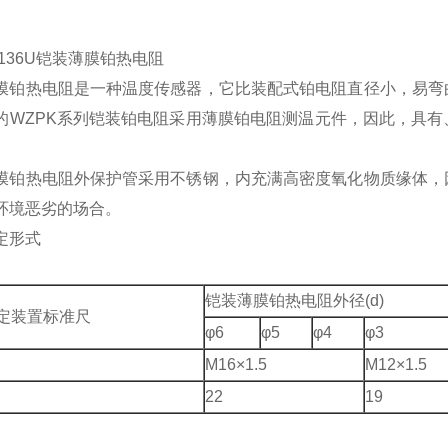
-136U铠装薄膜铂热电阻
膜铂热电阻是一种温度传感器，它比装配式铂电阻直径小，易弯
的WZPK系列铠装铂电阻采用薄膜铂电阻测温元件，因此，具
膜铂热电阻外保护管采用不锈钢，内充满高密度氧化物质缘体，
环境恶劣的场合。
定形式
铠装薄膜铂热电阻外径(d)
定装置标准尺
φ6
φ5
φ4
φ3
M16×1.5
M12×1.5
22
19