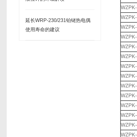
WZPK-
WZPK-
延长WRP-230/231铂铑热电偶
WZPK-
使用寿命的建议
WZPK-
WZPK-
WZPK-
WZPK-
WZPK-
WZPK-
WZPK-
WZPK-
WZPK-
WZPK-
WZPK-