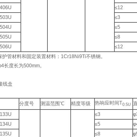
406U
≤12
503U
≤3
504U
≤5
505U
≤8
506U
≤12
保护管材料和固定装置材料：1Cr18Ni9Ti不锈钢。
，φ4长度长为500mm。
接线盒
热响应时间T
分度号
测温范围℃
精度等级
0.5U
133U
≤3
φ
134U
≤5
φ
135U
≤8
φ