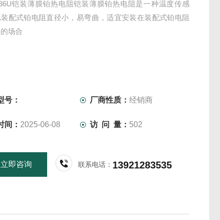
-136U铠装薄膜铂热电阻铠装薄膜铂热电阻是一种温度传感
比装配式铂电阻直径小，易弯曲，适宜安装在装配式铂电阻
装的场合
型号：
厂商性质：
经销商
时间：
2025-06-08
访 问 量：
502
13921283535
立即咨询
联系电话：