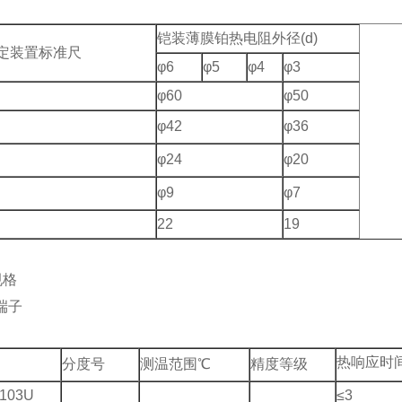
铠装薄膜铂热电阻外径(d)
定装置标准尺
φ6
φ5
φ4
φ3
φ60
φ50
φ42
φ36
φ24
φ20
φ9
φ7
22
19
规格
端子
热响应时
分度号
测温范围℃
精度等级
103U
≤3