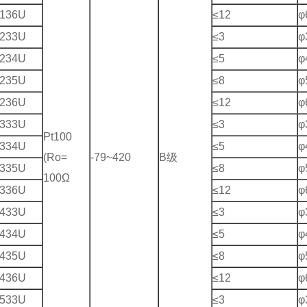
136U
≤12
φ
233U
≤3
φ
234U
≤5
φ
235U
≤8
φ
236U
≤12
φ
333U
≤3
φ
Pt100
334U
≤5
φ
(Ro=
-79~420
B级
335U
≤8
φ
100Ω
336U
≤12
φ
433U
≤3
φ
434U
≤5
φ
435U
≤8
φ
436U
≤12
φ
533U
≤3
φ