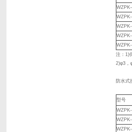
WZPK-
WZPK-
WZPK-
WZPK-
WZPK-
注：1)
2)φ3
防水式
型号
WZPK-
WZPK-
WZPK-