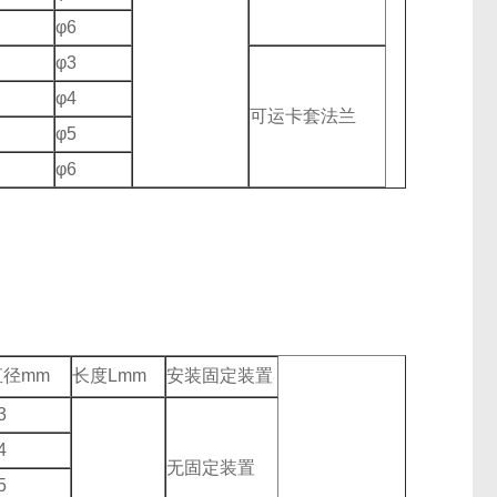
φ6
φ3
φ4
可运卡套法兰
φ5
φ6
直径mm
长度Lmm
安装固定装置
3
4
无固定装置
5