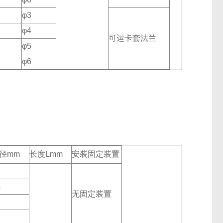
φ3
φ4
可运卡套法兰
φ5
φ6
径mm
长度Lmm
安装固定装置
3
4
无固定装置
5
6