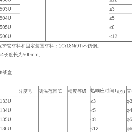
503U
≤3
504U
≤5
505U
≤8
506U
≤12
保护管材料和固定装置材料：1Cr18Ni9Ti不锈钢。
，φ4长度长为500mm。
接线盒
热响应时间T
分度号
测温范围℃
精度等级
直
0.5U
133U
≤3
φ
134U
≤5
φ
135U
≤8
φ
136U
≤12
φ