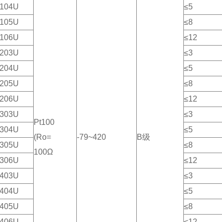
104U
≤5
105U
≤8
106U
≤12
203U
≤3
204U
≤5
205U
≤8
206U
≤12
303U
≤3
Pt100
304U
≤5
(Ro=
-79~420
B级
305U
≤8
100Ω
306U
≤12
403U
≤3
404U
≤5
405U
≤8
406U
≤12