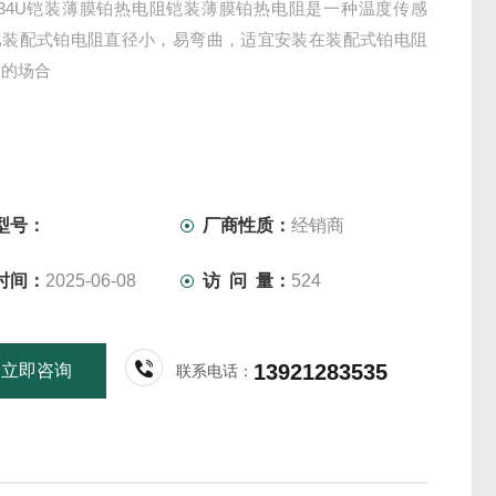
-134U铠装薄膜铂热电阻铠装薄膜铂热电阻是一种温度传感
比装配式铂电阻直径小，易弯曲，适宜安装在装配式铂电阻
装的场合
型号：
厂商性质：
经销商
时间：
2025-06-08
访 问 量：
524
13921283535
立即咨询
联系电话：