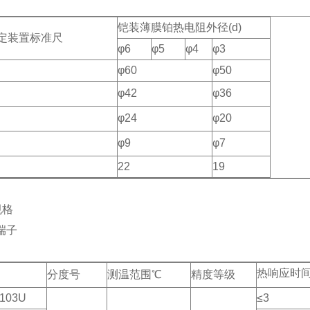
铠装薄膜铂热电阻外径(d)
定装置标准尺
φ6
φ5
φ4
φ3
φ60
φ50
φ42
φ36
φ24
φ20
φ9
φ7
22
19
规格
端子
热响应时间
分度号
测温范围℃
精度等级
103U
≤3