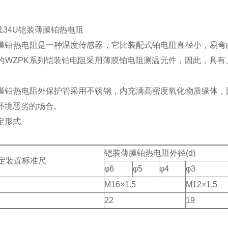
-134U铠装薄膜铂热电阻
膜铂热电阻是一种温度传感器，它比装配式铂电阻直径小，易弯
的WZPK系列铠装铂电阻采用薄膜铂电阻测温元件，因此，具
膜铂热电阻外保护管采用不锈钢，内充满高密度氧化物质缘体，
环境恶劣的场合。
定形式
铠装薄膜铂热电阻外径(d)
定装置标准尺
φ6
φ5
φ4
φ3
M16×1.5
M12×1.5
22
19