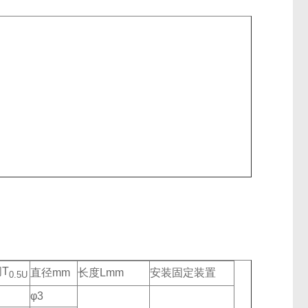
T
直径mm
长度Lmm
安装固定装置
0.5U
φ3