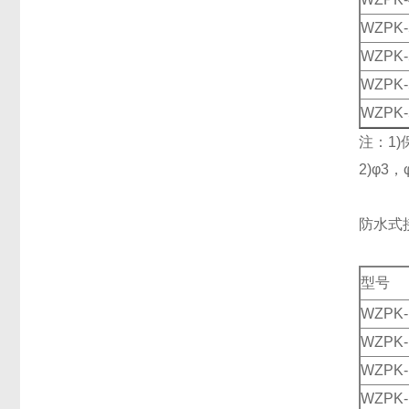
WZPK-
WZPK-
WZPK-
WZPK-
注：1)
2)φ3
防水式
型号
WZPK-
WZPK-
WZPK-
WZPK-