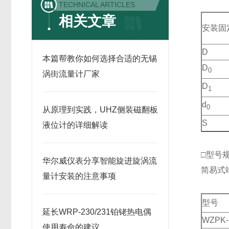
TECHNICAL ARTICLES
相关文章
安装固
D
本篇帮教你如何选择合适的无锡
D
0
涡街流量计厂家
D
1
d
0
从原理到实践，UHZ侧装磁翻板
S
液位计的详细解读
□型号
华尔威仪表分享智能旋进旋涡流
简易式
量计安装的注意事项
型号
延长WRP-230/231铂铑热电偶
WZPK-
使用寿命的建议