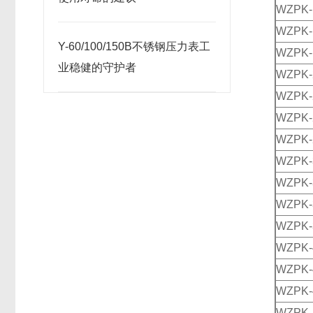
WZPK-
WZPK-
Y-60/100/150B不锈钢压力表工
WZPK-
业稳健的守护者
WZPK-
WZPK-
WZPK-
WZPK-
WZPK-
WZPK-
WZPK-
WZPK-
WZPK-
WZPK-
WZPK-
WZPK-