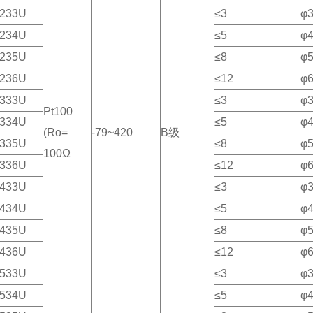
233U
≤3
φ
234U
≤5
φ
235U
≤8
φ
236U
≤12
φ
333U
≤3
φ
Pt100
334U
≤5
φ
(Ro=
-79~420
B级
335U
≤8
φ
100Ω
336U
≤12
φ
433U
≤3
φ
434U
≤5
φ
435U
≤8
φ
436U
≤12
φ
533U
≤3
φ
534U
≤5
φ