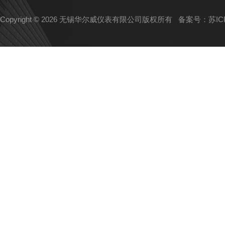
Copyright © 2026 无锡华尔威仪表有限公司版权所有
备案号：苏ICP备