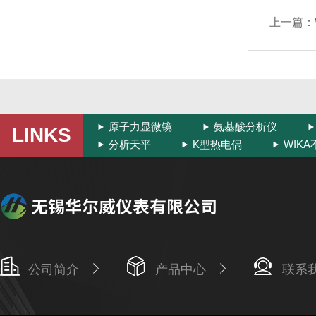
上一篇：
原子力显微镜
氨基酸分析仪
LINKS
分析天平
K型热电偶
WIK
公司简介
产品中心
联系