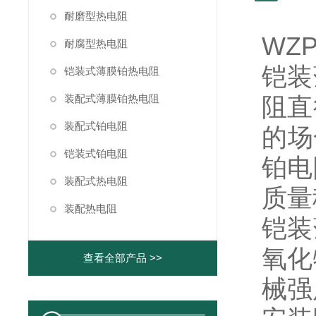
耐磨型热电阻
WZ
耐腐型热电阻
铠装
铠装式薄膜铂热电阻
装配式薄膜铂热电阻
阻直
装配式铂电阻
的场
铠装式铂电阻
铂电
装配式热电阻
质量
装配热电阻
铠装
氧化
查看全部产品 >>
械强