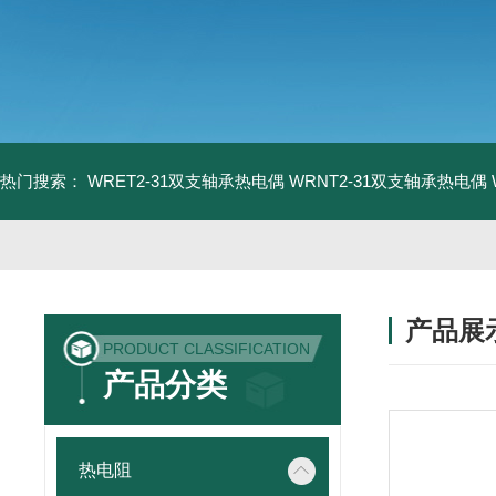
热门搜索：
WRET2-31双支轴承热电偶
WRNT2-31双支轴承热电偶
产品展
PRODUCT CLASSIFICATION
产品分类
热电阻