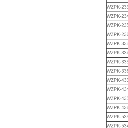
WZPK-23
WZPK-23
WZPK-23
WZPK-23
WZPK-33
WZPK-33
WZPK-33
WZPK-33
WZPK-43
WZPK-43
WZPK-43
WZPK-43
WZPK-53
WZPK-53