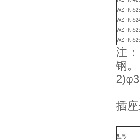
WZPK-52
WZPK-52
WZPK-52
WZPK-52
注：
钢。
2)
插座
型号