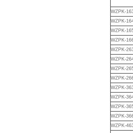
WZPK-16
WZPK-16
WZPK-16
WZPK-16
WZPK-26
WZPK-26
WZPK-26
WZPK-26
WZPK-36
WZPK-36
WZPK-36
WZPK-36
WZPK-46