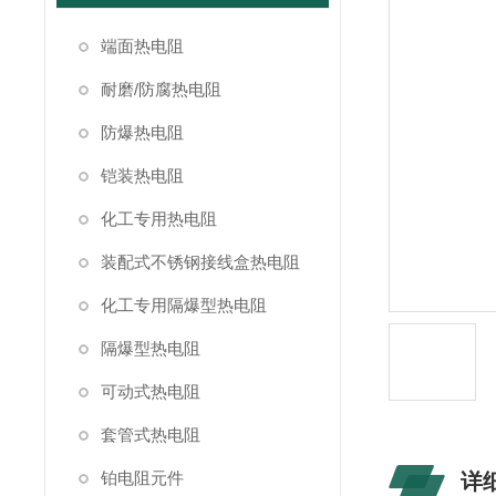
端面热电阻
耐磨/防腐热电阻
防爆热电阻
铠装热电阻
化工专用热电阻
装配式不锈钢接线盒热电阻
化工专用隔爆型热电阻
隔爆型热电阻
可动式热电阻
套管式热电阻
铂电阻元件
详