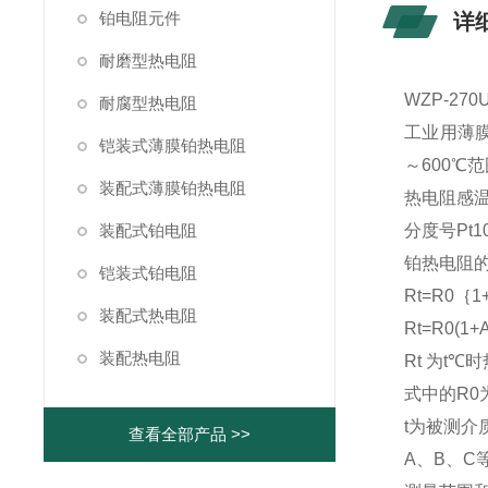
铂电阻元件
详
耐磨型热电阻
WZP-2
耐腐型热电阻
工业用薄
铠装式薄膜铂热电阻
～600℃
装配式薄膜铂热电阻
热电阻感温
装配式铂电阻
分度号Pt1
铂热电阻的
铠装式铂电阻
Rt=R0｛1+
装配式热电阻
Rt=R0(1+A
装配热电阻
Rt 为t℃
式中的R0
t为被测介
查看全部产品 >>
A、B、C