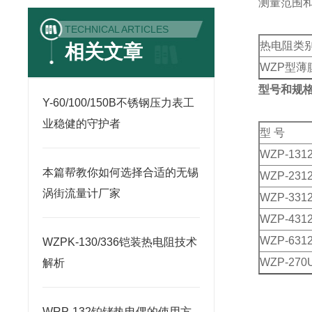
测量范围
TECHNICAL ARTICLES
热电阻类
相关文章
WZP型薄
型号和规
Y-60/100/150B不锈钢压力表工
业稳健的守护者
型 号
WZP-131
本篇帮教你如何选择合适的无锡
WZP-231
涡街流量计厂家
WZP-331
WZP-431
WZP-631
WZPK-130/336铠装热电阻技术
WZP-270
解析
WRP-132铂铑热电偶的使用方